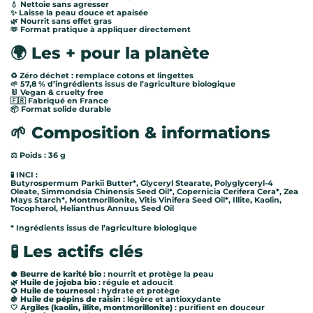
💧 Nettoie sans agresser
✨ Laisse la peau douce et apaisée
🌿 Nourrit sans effet gras
🫶 Format pratique à appliquer directement
🌍 Les + pour la planète
♻️ Zéro déchet : remplace cotons et lingettes
🌱 57,8 % d’ingrédients issus de l’agriculture biologique
🐰 Vegan & cruelty free
🇫🇷 Fabriqué en France
📦 Format solide durable
🌱 Composition & informations
⚖️ Poids : 36 g
🧪 INCI :
Butyrospermum Parkii Butter*, Glyceryl Stearate, Polyglyceryl-4
Oleate, Simmondsia Chinensis Seed Oil*, Copernicia Cerifera Cera*, Zea
Mays Starch*, Montmorillonite, Vitis Vinifera Seed Oil*, Illite, Kaolin,
Tocopherol, Helianthus Annuus Seed Oil
* Ingrédients issus de l’agriculture biologique
🧪 Les actifs clés
🥥
Beurre de karité bio
: nourrit et protège la peau
🌿
Huile de jojoba bio
: régule et adoucit
🌻
Huile de tournesol
: hydrate et protège
🍇
Huile de pépins de raisin
: légère et antioxydante
🤍
Argiles (kaolin, illite, montmorillonite)
: purifient en douceur