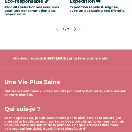
Éco-responsable 🌿
Expédition 🚚
Produits sélectionnés avec soin
Expédition rapide & soignée
,
pour une consommation plus
avec un packaging éco-friendly.
responsable.
1
/
2
Diapositive précédente
Diapositive suivante
-5% avec le code BIENVENUE sur ta 1ère commande
Une Vie Plus Saine
Naturellement mieux : des produits pour votre bien-être, votre maison
et votre planète.
Qui suis-je ?
Je m'appelle Léa, je suis passionnée par le bien-être et la nature, j’ai
créé cette boutique pour partager des produits qui prennent soin de
vous, de votre maison et de la planète. Chaque article reflète mes
valeurs : authenticité, durabilité et simplicité 🍀