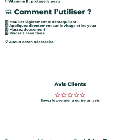
✨
Vitamine E
: protège la peau
🧼 Comment l’utiliser ?
1️⃣ Mouillez légèrement le démaquillant
2️⃣ Appliquez directement sur le visage et les yeux
3️⃣ Massez doucement
4️⃣ Rincez à l’eau tiède
💡 Aucun coton nécessaire.
Avis Clients
Soyez le premier à écrire un avis