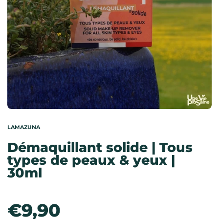
LAMAZUNA
Démaquillant solide | Tous
types de peaux & yeux |
30ml
Prix:
€9,90