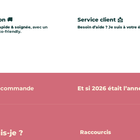
on 🚚
Service client 📩
apide & soignée
, avec un
Besoin d’aide ? Je suis à votre 
o-friendly.
re commande
Et si 2026 était l’an
is-je ?
Raccourcis