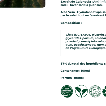
Extrait de Calendula
: Anti-inf
soleil, favorisant la guérison.
Aloe Vera
: Hydratant et apaisa
par le soleil tout en favorisant
:
Composition
Liste INCI : Aqua, glycerin,
glycerides, parfum, calendul
powder*, caesalpinia spinos
gum, acacia senegal gum, pa
de l’Agriculture Biologique
87% du total des ingrédients s
Contenance :
100ml
Parfum :
monoï