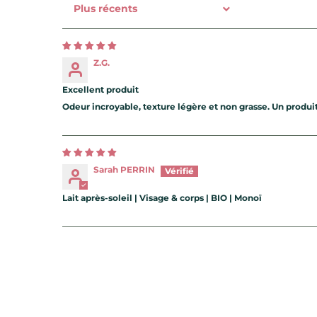
Sort by
Z.G.
Excellent produit
Odeur incroyable, texture légère et non grasse. Un pr
Sarah PERRIN
Lait après-soleil | Visage & corps | BIO | Monoï