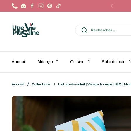
Passer au contenu
Phone
Email
Facebook
Instagram
Pinterest
TikTok
Précédent
Accueil
Ménage
Cuisine
Salle de bain
Accueil
/
Collections
/
Lait après-soleil | Visage & corps | BIO | Mo