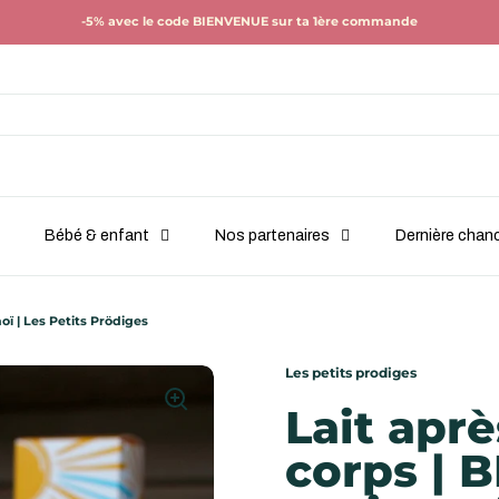
-5% avec le code BIENVENUE sur ta 1ère commande
Bébé & enfant
Nos partenaires
Dernière chan
noï | Les Petits Prödiges
Les petits prodiges
Lait aprè
corps | B