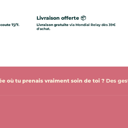
Livraison offerte 📦
écoute 7j/7.
Livraison gratuite
via Mondial Relay dès 39€
d'achat.
née où tu prenais vraiment soin de toi ?
Des gest