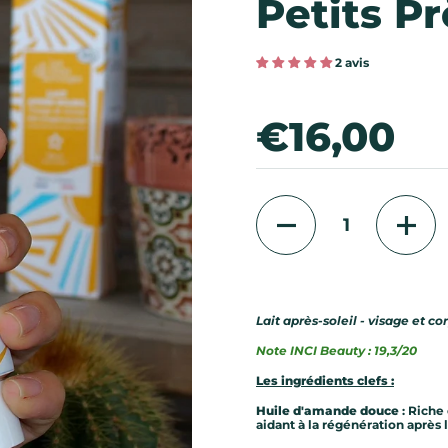
Petits P
2 avis
Prix:
€16,00
Quantité
Lait après-soleil - visage et c
Note INCI Beauty : 19,3/20
Les ingrédients clefs :
Huile d'amande douce
: Riche
aidant à la régénération après l