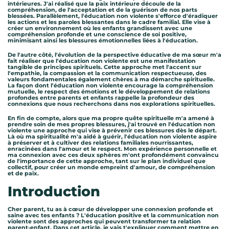
intérieures. J'ai réalisé que la paix intérieure découle de la
compréhension, de l'acceptation et de la guérison de nos parts
blessées. Parallèlement, l'éducation non violente s'efforce d'éradiquer
les actions et les paroles blessantes dans le cadre familial. Elle vise à
créer un environnement où les enfants grandissent avec une
compréhension profonde et une conscience de soi positive,
minimisant ainsi les blessures émotionnelles liées à l'éducation.
De l'autre côté, l'évolution de la perspective éducative de ma sœur m'a
fait réaliser que l'éducation non violente est une manifestation
tangible de principes spirituels. Cette approche met l'accent sur
l'empathie, la compassion et la communication respectueuse, des
valeurs fondamentales également chères à ma démarche spirituelle.
La façon dont l'éducation non violente encourage la compréhension
mutuelle, le respect des émotions et le développement de relations
profondes entre parents et enfants rappelle la profondeur des
connexions que nous recherchons dans nos explorations spirituelles.
En fin de compte, alors que ma propre quête spirituelle m'a amené à
prendre soin de mes propres blessures, j'ai trouvé en l'éducation non
violente une approche qui vise à prévenir ces blessures dès le départ.
Là où ma spiritualité m'a aidé à guérir, l'éducation non violente aspire
à préserver et à cultiver des relations familiales nourrissantes,
enracinées dans l'amour et le respect. Mon expérience personnelle et
ma connexion avec ces deux sphères m'ont profondément convaincu
de l'importance de cette approche, tant sur le plan individuel que
collectif, pour créer un monde empreint d'amour, de compréhension
et de paix.
Introduction
Cher parent, tu as à cœur de développer une connexion profonde et
saine avec tes enfants ? L'éducation positive et la communication non
violente sont des approches qui peuvent transformer ta relation
parent-enfant. Dans cet article, je vais t'expliquer comment mettre en