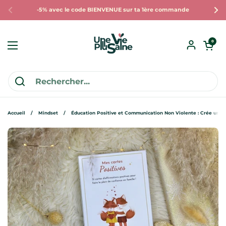
Passer au contenu
-5% avec le code BIENVENUE sur ta 1ère commande
Précédent
Sui
Ouvrir le pan
0
Ouvrir le menu
Accueil
/
Mindset
/
Éducation Positive et Communication Non Violente : Crée une 