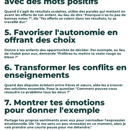
avec des mots positifs
Quand il s'agit de résultats scolaires, utilise des paroles qui mettent en
avant les efforts de ton enfant. Au lieu de dire "Pourquoi n'as-tu pas de
bonnes notes ?", dis "Tes efforts se voient dans tes résultats, tu as
travaillé dur."
5. Favoriser l'autonomie en
offrant des choix
Donne à tes enfants des opportunités de décider. Par exemple, au lieu
de choisir pour eux, demande "Préfères-tu mettre ta veste rouge ou
bleue ?"
6. Transformer les conflits en
enseignements
Quand des disputes éclatent entre frères et sœurs, aide-les à trouver
des solutions ensemble. Pose la question "Comment pouvez-vous
résoudre ce problème tous les deux ?"
7. Montrer tes émotions
pour donner l'exemple
Partage tes propres sentiments avec eux pour normaliser l'expression
émotionnelle. Dis "Je me sens un peu stressé(e) en ce moment, alors je
vais prendre une courte pause pour me détendre."