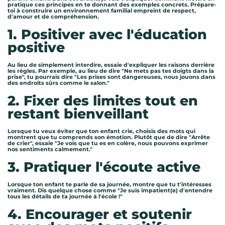
pratique ces principes en te donnant des exemples concrets. Prépare-
toi à construire un environnement familial empreint de respect,
d'amour et de compréhension.
1. Positiver avec l'éducation
positive
Au lieu de simplement interdire, essaie d'expliquer les raisons derrière
les règles. Par exemple, au lieu de dire "Ne mets pas tes doigts dans la
prise", tu pourrais dire "Les prises sont dangereuses, nous jouons dans
des endroits sûrs comme le salon."
2. Fixer des limites tout en
restant bienveillant
Lorsque tu veux éviter que ton enfant crie, choisis des mots qui
montrent que tu comprends son émotion. Plutôt que de dire "Arrête
de crier", essaie "Je vois que tu es en colère, nous pouvons exprimer
nos sentiments calmement."
3. Pratiquer l'écoute active
Lorsque ton enfant te parle de sa journée, montre que tu t'intéresses
vraiment. Dis quelque chose comme "Je suis impatient(e) d'entendre
tous les détails de ta journée à l'école !"
4. Encourager et soutenir