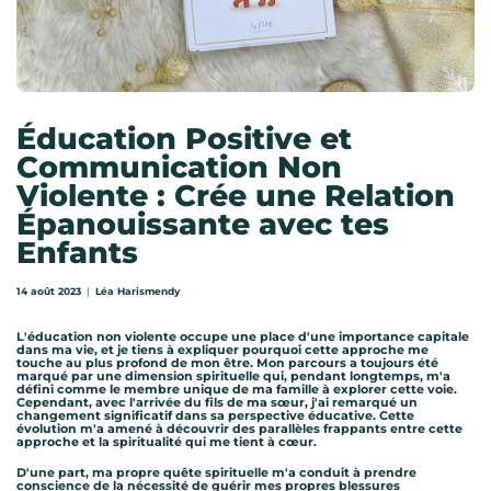
Éducation Positive et
Communication Non
Violente : Crée une Relation
Épanouissante avec tes
Enfants
14 août 2023
Léa Harismendy
L'éducation non violente occupe une place d'une importance capitale
dans ma vie, et je tiens à expliquer pourquoi cette approche me
touche au plus profond de mon être. Mon parcours a toujours été
marqué par une dimension spirituelle qui, pendant longtemps, m'a
défini comme le membre unique de ma famille à explorer cette voie.
Cependant, avec l'arrivée du fils de ma sœur, j'ai remarqué un
changement significatif dans sa perspective éducative. Cette
évolution m'a amené à découvrir des parallèles frappants entre cette
approche et la spiritualité qui me tient à cœur.
D'une part, ma propre quête spirituelle m'a conduit à prendre
conscience de la nécessité de guérir mes propres blessures