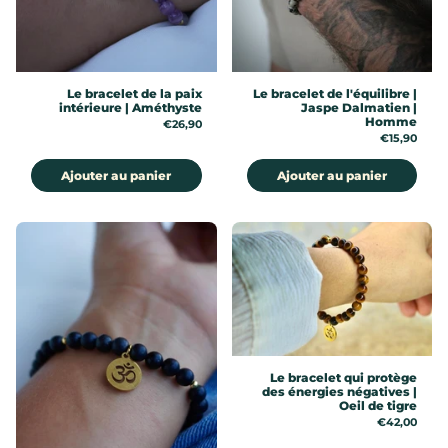
Le bracelet de la paix
Le bracelet de l'équilibre |
intérieure | Améthyste
Jaspe Dalmatien |
Homme
Prix:
€26,90
Prix:
€15,90
Ajouter au panier
Ajouter au panier
Le bracelet qui protège
des énergies négatives |
Oeil de tigre
Prix:
€42,00