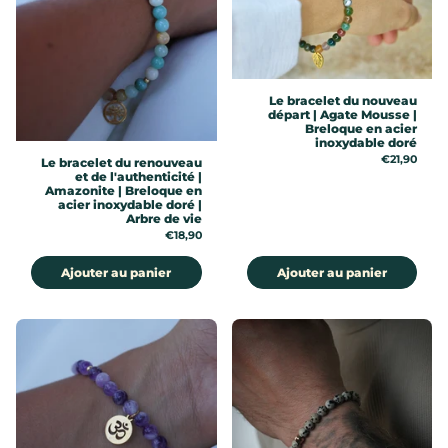
Le bracelet du nouveau
départ | Agate Mousse |
Breloque en acier
inoxydable doré
Prix:
€21,90
Le bracelet du renouveau
et de l'authenticité |
Amazonite | Breloque en
acier inoxydable doré |
Arbre de vie
Prix:
€18,90
Ajouter au panier
Ajouter au panier