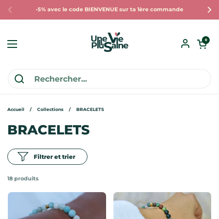
Passer au contenu
-5% avec le code BIENVENUE sur ta 1ère commande
Précédent
Sui
Ouvrir le pan
0
Ouvrir le menu
Accueil
/
Collections
/
BRACELETS
BRACELETS
Filtrer et trier
18 produits