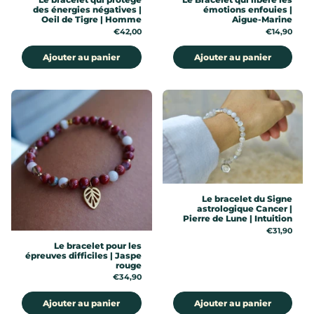
des énergies négatives |
émotions enfouies |
Oeil de Tigre | Homme
Aigue-Marine
Prix:
€42,00
Prix:
€14,90
Ajouter au panier
Ajouter au panier
Le bracelet du Signe
astrologique Cancer |
Pierre de Lune | Intuition
Prix:
€31,90
Le bracelet pour les
épreuves difficiles | Jaspe
rouge
Prix:
€34,90
Ajouter au panier
Ajouter au panier