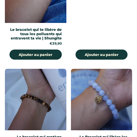
Le bracelet qui te libère de
tous les polluants qui
entravent ta vie | Shungite
Prix:
€39,90
Ajouter au panier
Ajouter au panier
Le bracelet qui protège
Le Bracelet qui libère les