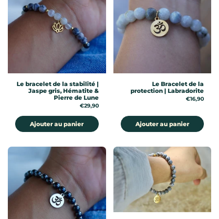
Le bracelet de la stabilité |
Le Bracelet de la
Jaspe gris, Hématite &
protection | Labradorite
Pierre de Lune
Prix:
€16,90
Prix:
€29,90
Ajouter au panier
Ajouter au panier