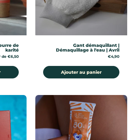
eurre de
Gant démaquillant |
karité
Démaquillage à l'eau | Avril
r de €6,50
Prix:
€4,90
r
Ajouter au panier