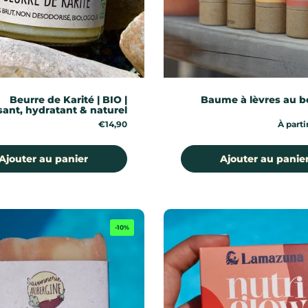
Beurre de Karité | BIO |
Baume à lèvres au b
sant, hydratant & naturel
Prix:
€14,90
Prix:
À parti
Ajouter au panier
Ajouter au panie
-10%