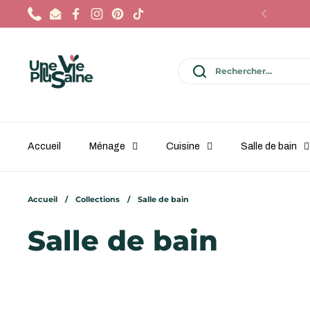
Passer au contenu
Phone
Email
Facebook
Instagram
Pinterest
TikTok
Précédent
Accueil
Ménage
Cuisine
Salle de bain
Accueil
/
Collections
/
Salle de bain
Salle de bain