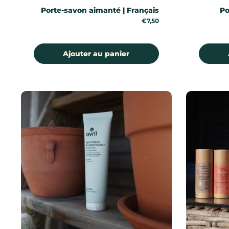
Porte-savon aimanté | Français
Po
Prix:
€7,50
Ajouter au panier