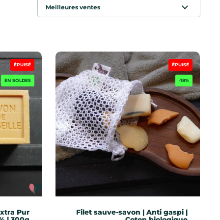
ÉPUISÉ
ÉPUISÉ
EN SOLDES
-18%
Extra Pur
Filet sauve-savon | Anti gaspi |
% | 300g
Coton biologique