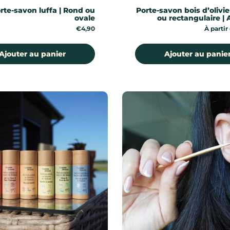
rte-savon luffa | Rond ou
Porte-savon bois d’olivie
ovale
ou rectangulaire | 
Prix:
€4,90
Prix:
À partir
Ajouter au panier
Ajouter au panie