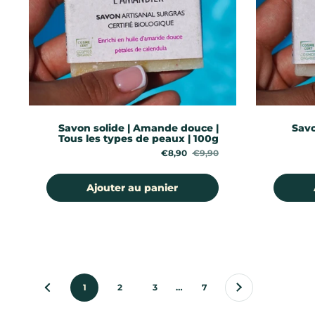
Savon solide | Amande douce |
Savo
Tous les types de peaux | 100g
Prix de solde:
€8,90
Prix régulier:
€9,90
Ajouter au panier
Suivant
page
1
page
2
page
3
page
…
page
7
Précédent