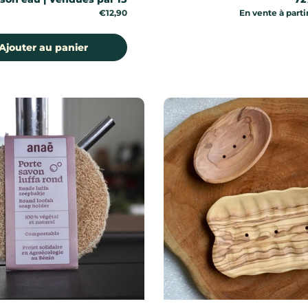
Prix:
€12,90
Prix:
En vente à parti
Ajouter au panier