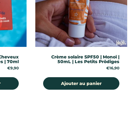
 Cheveux
Crème solaire SPF50 | Monoï |
s | 70ml
50mL | Les Petits Prödiges
Prix:
€9,90
Prix:
€16,90
r
Ajouter au panier