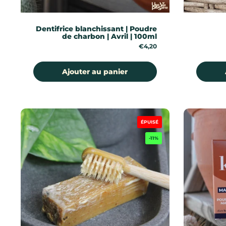
Dentifrice blanchissant | Poudre
de charbon | Avril | 100ml
Prix:
€4,20
Ajouter au panier
ÉPUISÉ
-11%