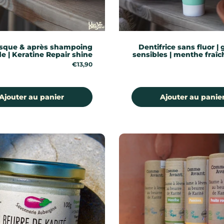
sque & après shampoing
Dentifrice sans fluor |
de | Keratine Repair shine
sensibles | menthe fraîch
Prix:
€13,90
Ajouter au panier
Ajouter au panie