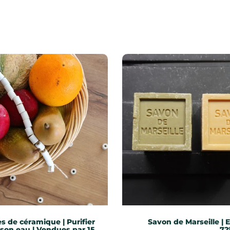
es de céramique | Purifier
Savon de Marseille | 
son eau | Vendues par 15
72