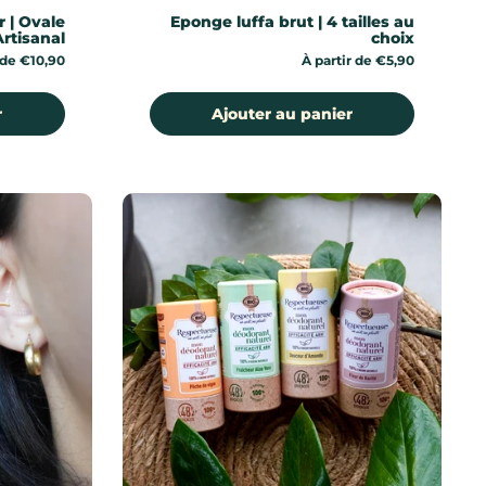
r | Ovale
Eponge luffa brut | 4 tailles au
Artisanal
choix
 de €10,90
Prix:
À partir de €5,90
r
Ajouter au panier