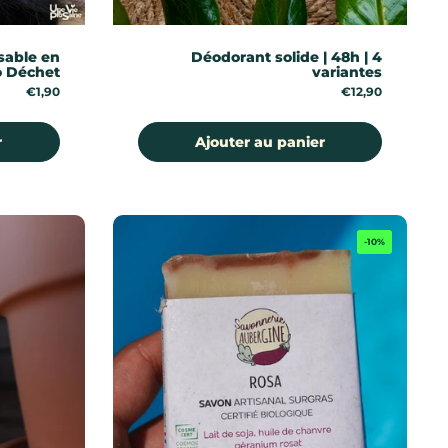
isable en
Déodorant solide | 48h | 4
o Déchet
variantes
Prix:
€1,90
Prix:
€12,90
r
Ajouter au panier
-10%