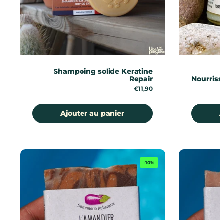
Shampoing solide Keratine
Repair
Nourris
Prix:
€11,90
Ajouter au panier
-10%