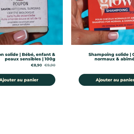
n solide | Bébé, enfant &
Shampoing solide |
peaux sensibles | 100g
normaux & abimé
Prix de solde:
€8,90
Prix régulier:
€9,90
Ajouter au panier
Ajouter au panie