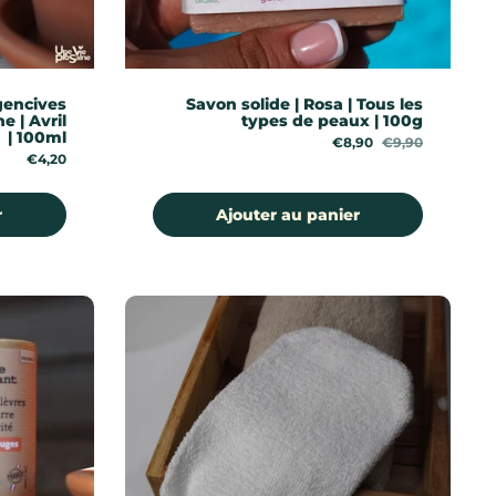
 gencives
Savon solide | Rosa | Tous les
e | Avril
types de peaux | 100g
| 100ml
Prix de solde:
€8,90
Prix régulier:
€9,90
Prix:
€4,20
r
Ajouter au panier