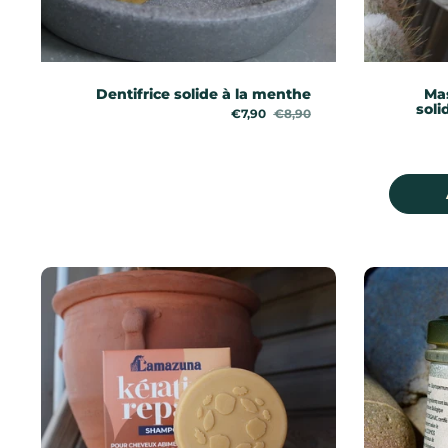
Dentifrice solide à la menthe
Ma
soli
Prix de solde:
€7,90
Prix régulier:
€8,90