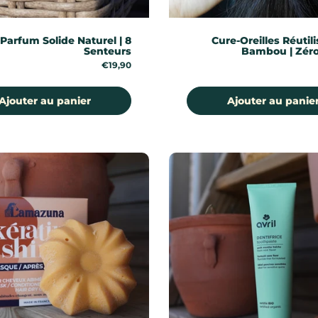
Parfum Solide Naturel | 8
Cure-Oreilles Réutil
Senteurs
Bambou | Zér
Prix:
€19,90
Ajouter au panier
Ajouter au panie