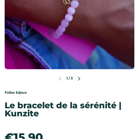
1
/
3
Diapositive précédente
Diapositive suivante
Folies bijoux
Le bracelet de la sérénité |
Kunzite
Prix:
€15,90