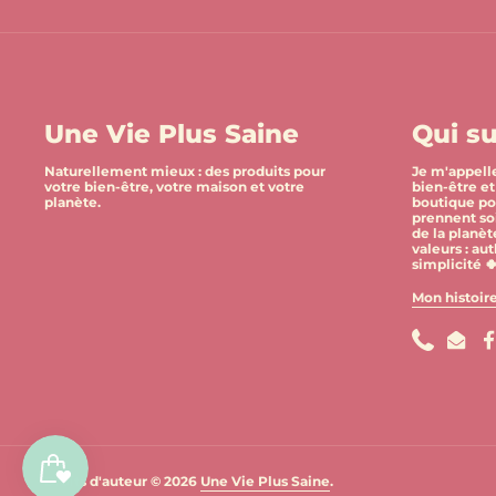
Une Vie Plus Saine
Qui su
Naturellement mieux : des produits pour
Je m'appelle
votre bien-être, votre maison et votre
bien-être et 
planète.
boutique po
prennent so
de la planèt
valeurs : aut
simplicité 
Mon histoir
Phone
Email
Droits d'auteur © 2026
Une Vie Plus Saine
.