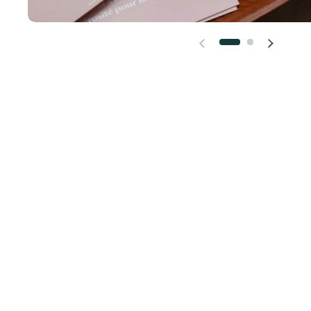
Diapositive précédente
Diapositi