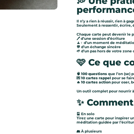
💭 Une prat
performanc
ve suivante
Il n’y a rien à réussir, rien à gag
Seulement à ressentir, écrire, é
Chaque carte peut devenir le p
🖊️ d’une session d’écriture
🧘♀️ d’un moment de méditati
💬 d’un échange sincère
🌱 d’un pas hors de votre zone 
🩷 Ce que co
🧠
100 questions
que l’on (se) 
💌
10 cartes rappel
pour se faire
🔥
10 cartes action
pour oser, 
Un outil complet pour nourrir à 
✨ Comment l
🎴 En solo
Tirez une carte pour inspirer 
méditation guidée par l’écritur
👥 À plusieurs