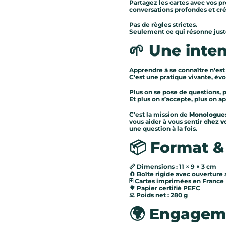
Partagez les cartes avec vos p
conversations profondes et cré
Pas de règles strictes.
Seulement ce qui résonne just
🌱 Une inte
Apprendre à se connaître n’est
C’est une pratique vivante, évol
Plus on se pose de questions, p
Et plus on s’accepte, plus on a
C’est la mission de
Monologues
vous aider à vous sentir
chez vo
une question à la fois.
📦 Format &
📏 Dimensions : 11 × 9 × 3 cm
🧲 Boîte rigide avec ouverture 
🃏 Cartes imprimées en France
🌳 Papier certifié PEFC
⚖️ Poids net : 280 g
🌍 Engagem