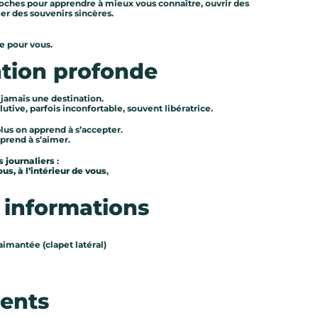
roches pour apprendre à mieux vous connaître, ouvrir des
er des souvenirs sincères.
e pour vous.
ntion profonde
 jamais une destination.
utive, parfois inconfortable, souvent libératrice.
lus on apprend à s’accepter.
pprend à s’aimer.
 journaliers
:
us, à l’intérieur de vous
,
 informations
aimantée (clapet latéral)
ents