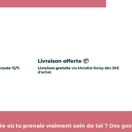
Livraison offerte 📦
écoute 7j/7.
Livraison gratuite
via Mondial Relay dès 39€
d'achat.
née où tu prenais vraiment soin de toi ?
Des gest