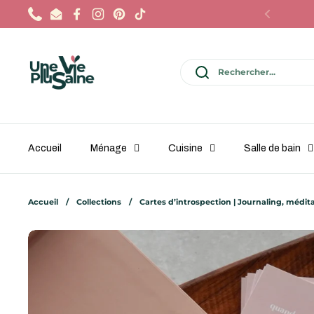
Passer au contenu
Phone
Email
Facebook
Instagram
Pinterest
TikTok
Précédent
Accueil
Ménage
Cuisine
Salle de bain
Accueil
/
Collections
/
Cartes d’introspection | Journaling, méd