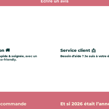
Écrire un avis
on 🚚
Service client 📩
apide & soignée
, avec un
Besoin d’aide ? Je suis à votre 
o-friendly.
re commande
Et si 2026 était l’an