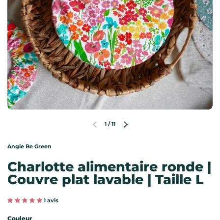
1
/
11
Diapositive précédente
Diapositive suivante
Angie Be Green
Charlotte alimentaire ronde |
Couvre plat lavable | Taille L
1 avis
Couleur