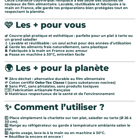
Cette charlotte couvre-plat remplace à elle seule des dizaines de
rouleaux de film alimentaire. Lavable, réutilisable et fabriquée à la
main en France, elle garde tes préparations bien protégées tout en
respectant la planète.
🩷 Les + pour vous
🌿 Couvre-plat pratique et esthétique : parfaite pour un plat à tarte ou
un grand saladier
💧 Lavable et réutilisable : un seul achat pour des années d’utilisation
🍎 Garde les aliments frais naturellement, sans plastique
🧵 Fabriquée à la main en France avec amour
🧺 Passe en machine à 30°C, entretien facile
🌍 Les + pour la planète
💚 Zéro déchet : alternative durable au film alimentaire
🌱 Coton certifié
Oeko-Tex Classe I
(sans substances nocives)
🚫 Sans PVC, sans phtalates, sans produits toxiques
🇫🇷 Fabrication artisanale française
♻️ Matériaux respectueux de la santé et de l’environnement
✨ Comment l’utiliser ?
1️⃣ Place simplement la charlotte sur ton plat, saladier ou tarte (Ø 26 à
30 cm).
2️⃣ Range au réfrigérateur ou garde à température ambiante selon le
plat.
3️⃣ Après usage, lave-la à la main ou en machine à 30°C.
➡️ Réutilise-la encore et encore !