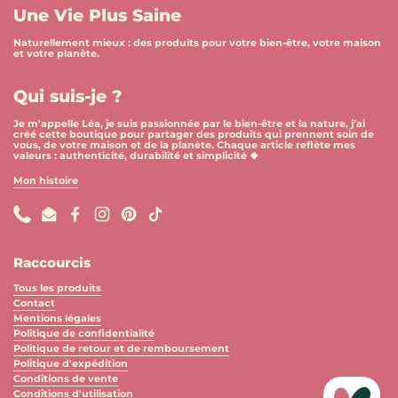
Une Vie Plus Saine
Naturellement mieux : des produits pour votre bien-être, votre maison
et votre planète.
Qui suis-je ?
Je m'appelle Léa, je suis passionnée par le bien-être et la nature, j’ai
créé cette boutique pour partager des produits qui prennent soin de
vous, de votre maison et de la planète. Chaque article reflète mes
valeurs : authenticité, durabilité et simplicité 🍀
Mon histoire
Phone
Email
Facebook
Instagram
Pinterest
TikTok
Raccourcis
Tous les produits
Contact
Mentions légales
Politique de confidentialité
Politique de retour et de remboursement
Politique d'expédition
Conditions de vente
Conditions d'utilisation