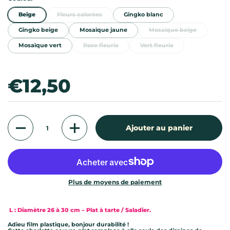
Beige
Fleurs colorées
Gingko blanc
Gingko beige
Mosaïque jaune
Mosaïque beige
Mosaïque vert
Rose fleurie
Vert fleurie
Prix:
€12,50
Quantité
Ajouter au panier
Plus de moyens de paiement
L : Diamètre 26 à 30 cm – Plat à tarte / Saladier.
Adieu film plastique, bonjour durabilité !