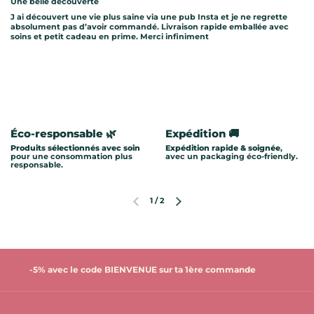
Une belle découverte
J ai découvert une vie plus saine via une pub Insta et je ne regrette
absolument pas d’avoir commandé. Livraison rapide emballée avec
soins et petit cadeau en prime. Merci infiniment
Éco-responsable 🌿
Expédition 🚚
Produits sélectionnés avec soin
Expédition rapide & soignée
,
pour une consommation plus
avec un packaging éco-friendly.
responsable.
1
/
2
Diapositive précédente
Diapositive suivante
-5% avec le code BIENVENUE sur ta 1ère commande