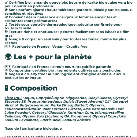
🌿 Certifiée bio : amande douce bio, beurre de karité bio et aloe vera bio
pour nourrir en profondeur
🚫 Sans parfum ajouté : haute tolérance garantie, idéale pour les peaux
sensibles et réactives
👶 Convient dès la naissance ainsi qu'aux femmes enceintes et
allaitantes (hors prématurés)
🔬 Testée sous contrôle dermatologique : sécurité confirmée pour
toute la famille
💆 Texture riche et onctueuse : pénètre facilement sans laisser de film
gras
🧴 Visage & corps : un seul soin pour toutes les zones, même les plus
sèches
🇫🇷 Fabriquée en France · Vegan · Cruelty free
🌍 Les + pour la planète
🇫🇷 Fabriquée en France : circuit court, traçabilité garantie
🌱 Composition certifiée bio : ingrédients cultivés sans pesticides
🐰 Vegan & cruelty free : aucun ingrédient d'origine animale, aucun
test sur les animaux
🧪 Composition
Liste INCI
: Aqua, Caprylic/Capric Triglyceride, Decyl Oleate, Glyceryl
Stearate SE, Prunus Amygdalus Dulcis (Sweet Almond) Oil*, Cetearyl
Alcohol, Butyrospermum Parkii (Shea) Butter*, Glycerin,
Leuconostoc/Radish Root Ferment Filtrate, Aloe Barbadensis Leaf
Juice Powder*, Cetearyl Glucoside, Xanthan Gum, Microcrystalline
Cellulose, Glycine Soja (Soybean) Oil, Tocopherol, Glyceryl Caprylate,
Sodium Levulinate, Lactic Acid, Sodium Anisate
*Issu de l'agriculture biologique