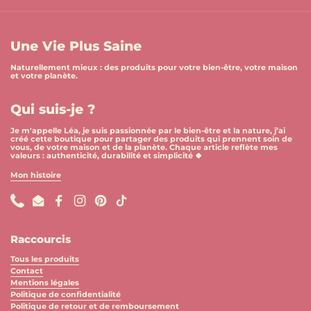
Une Vie Plus Saine
Naturellement mieux : des produits pour votre bien-être, votre maison
et votre planète.
Qui suis-je ?
Je m'appelle Léa, je suis passionnée par le bien-être et la nature, j’ai
créé cette boutique pour partager des produits qui prennent soin de
vous, de votre maison et de la planète. Chaque article reflète mes
valeurs : authenticité, durabilité et simplicité 🍀
Mon histoire
Phone
Email
Facebook
Instagram
Pinterest
TikTok
Raccourcis
Tous les produits
Contact
Mentions légales
Politique de confidentialité
Politique de retour et de remboursement