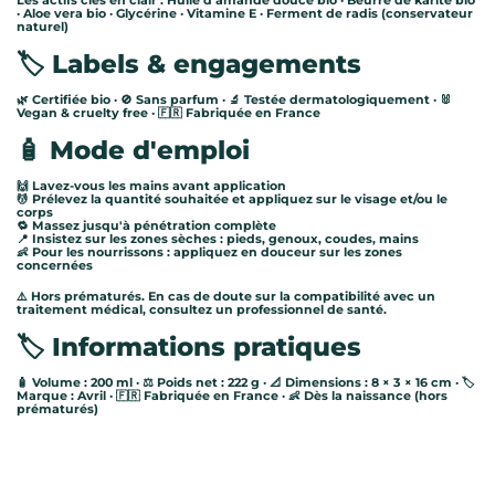
Les actifs clés en clair : Huile d'amande douce bio · Beurre de karité bio
· Aloe vera bio · Glycérine · Vitamine E · Ferment de radis (conservateur
naturel)
🏷️ Labels & engagements
🌿 Certifiée bio · 🚫 Sans parfum · 🔬 Testée dermatologiquement · 🐰
Vegan & cruelty free · 🇫🇷 Fabriquée en France
🧴 Mode d'emploi
🙌 Lavez-vous les mains avant application
💆 Prélevez la quantité souhaitée et appliquez sur le visage et/ou le
corps
🔁 Massez jusqu'à pénétration complète
📍 Insistez sur les zones sèches : pieds, genoux, coudes, mains
👶 Pour les nourrissons : appliquez en douceur sur les zones
concernées
⚠️ Hors prématurés. En cas de doute sur la compatibilité avec un
traitement médical, consultez un professionnel de santé.
🏷️ Informations pratiques
🧴 Volume : 200 ml · ⚖️ Poids net : 222 g · 📐 Dimensions : 8 × 3 × 16 cm · 🏷️
Marque : Avril · 🇫🇷 Fabriquée en France · 👶 Dès la naissance (hors
prématurés)