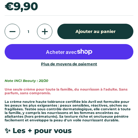
Prix:
€9,90
Quantité
Ajouter au panier
Plus de moyens de paiement
Note INCI Beauty : 20/20
Une seule crème pour toute la famille, du nourrisson à l'adulte. Sans
parfum, sans compromis.
La crème neutre haute tolérance certifiée bio Avril est formulée pour
les peaux les plus exigeantes : peaux sensibles, réactives, sèches ou
fragilisées. Testée sous contrôle dermatologique, elle convient à toute
la famille, y compris les nourrissons et les femmes enceintes ou
allaitantes (hors prématurés). Sa texture riche et onctueuse pénètre
facilement et enveloppe la peau d'un voile nourrissant durable.
✨ Les + pour vous