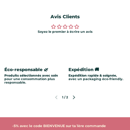
Avis Clients
Soyez le premier à écrire un avis
Éco-responsable 🌿
Expédition 🚚
Produits sélectionnés avec soin
Expédition rapide & soignée
,
pour une consommation plus
avec un packaging éco-friendly.
responsable.
1
/
2
Diapositive précédente
Diapositive suivante
-5% avec le code BIENVENUE sur ta 1ère commande