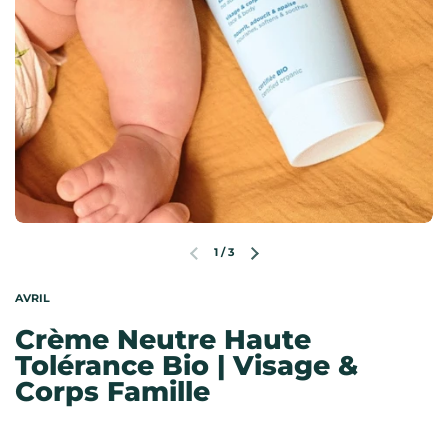
1
/
3
Diapositive précédente
Diapositive suivante
AVRIL
Crème Neutre Haute
Tolérance Bio | Visage &
Corps Famille