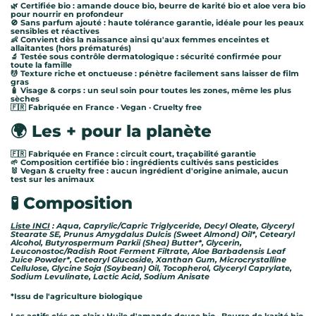
🌿 Certifiée bio : amande douce bio, beurre de karité bio et aloe vera bio
pour nourrir en profondeur
🚫 Sans parfum ajouté : haute tolérance garantie, idéale pour les peaux
sensibles et réactives
👶 Convient dès la naissance ainsi qu'aux femmes enceintes et
allaitantes (hors prématurés)
🔬 Testée sous contrôle dermatologique : sécurité confirmée pour
toute la famille
💆 Texture riche et onctueuse : pénètre facilement sans laisser de film
gras
🧴 Visage & corps : un seul soin pour toutes les zones, même les plus
sèches
🇫🇷 Fabriquée en France · Vegan · Cruelty free
🌍 Les + pour la planète
🇫🇷 Fabriquée en France : circuit court, traçabilité garantie
🌱 Composition certifiée bio : ingrédients cultivés sans pesticides
🐰 Vegan & cruelty free : aucun ingrédient d'origine animale, aucun
test sur les animaux
🧪 Composition
Liste INCI
: Aqua, Caprylic/Capric Triglyceride, Decyl Oleate, Glyceryl
Stearate SE, Prunus Amygdalus Dulcis (Sweet Almond) Oil*, Cetearyl
Alcohol, Butyrospermum Parkii (Shea) Butter*, Glycerin,
Leuconostoc/Radish Root Ferment Filtrate, Aloe Barbadensis Leaf
Juice Powder*, Cetearyl Glucoside, Xanthan Gum, Microcrystalline
Cellulose, Glycine Soja (Soybean) Oil, Tocopherol, Glyceryl Caprylate,
Sodium Levulinate, Lactic Acid, Sodium Anisate
*Issu de l'agriculture biologique