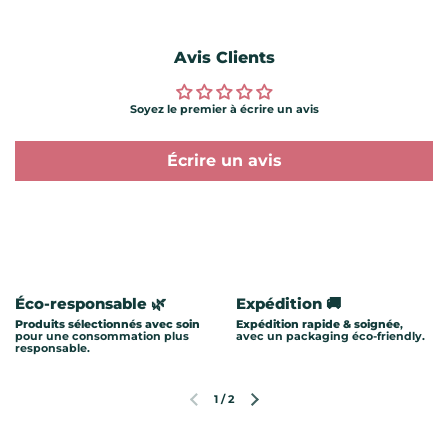
Avis Clients
Soyez le premier à écrire un avis
Écrire un avis
Éco-responsable 🌿
Expédition 🚚
Produits sélectionnés avec soin
Expédition rapide & soignée
,
pour une consommation plus
avec un packaging éco-friendly.
responsable.
1
/
2
Diapositive précédente
Diapositive suivante