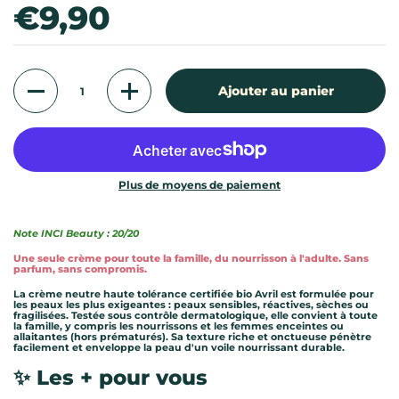
Prix:
€9,90
Quantité
Ajouter au panier
Plus de moyens de paiement
Note INCI Beauty : 20/20
Une seule crème pour toute la famille, du nourrisson à l'adulte. Sans
parfum, sans compromis.
La crème neutre haute tolérance certifiée bio Avril est formulée pour
les peaux les plus exigeantes : peaux sensibles, réactives, sèches ou
fragilisées. Testée sous contrôle dermatologique, elle convient à toute
la famille, y compris les nourrissons et les femmes enceintes ou
allaitantes (hors prématurés). Sa texture riche et onctueuse pénètre
facilement et enveloppe la peau d'un voile nourrissant durable.
✨ Les + pour vous