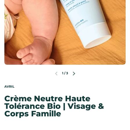
1
/
3
Diapositive précédente
Diapositive suivante
AVRIL
Crème Neutre Haute
Tolérance Bio | Visage &
Corps Famille