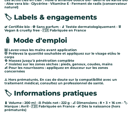
Les actifs clés en clair : Huile d'amande douce bio · Beurre de karité bio
· Aloe vera bio · Glycérine · Vitamine E · Ferment de radis (conservateur
naturel)
🏷️ Labels & engagements
🌿 Certifiée bio · 🚫 Sans parfum · 🔬 Testée dermatologiquement · 🐰
Vegan & cruelty free · 🇫🇷 Fabriquée en France
🧴 Mode d'emploi
🙌 Lavez-vous les mains avant application
💆 Prélevez la quantité souhaitée et appliquez sur le visage et/ou le
corps
🔁 Massez jusqu'à pénétration complète
📍 Insistez sur les zones sèches : pieds, genoux, coudes, mains
👶 Pour les nourrissons : appliquez en douceur sur les zones
concernées
⚠️ Hors prématurés. En cas de doute sur la compatibilité avec un
traitement médical, consultez un professionnel de santé.
🏷️ Informations pratiques
🧴 Volume : 200 ml · ⚖️ Poids net : 222 g · 📐 Dimensions : 8 × 3 × 16 cm · 🏷️
Marque : Avril · 🇫🇷 Fabriquée en France · 👶 Dès la naissance (hors
prématurés)