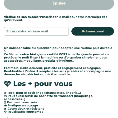
Épuisé
Victime de son succès 💚
Inscris ton e-mail pour être informé(e) dès
qu’il revient.
Prévenez-moi
Un indispensable du quotidien pour adopter une routine plus durable
✨
Ce filet en
coton biologique certifié GOTS
à maille ajourée permet de
protéger le petit linge à la machine ou d’organiser simplement vos
accessoires, maquillage, produits d’hygiène…
Fait main
, il allie douceur, praticité et engagement écologique.
Réutilisable à l’infini, il remplace les sacs jetables et accompagne une
démarche zéro déchet simple & accessible.
🩷 Les + pour vous
🧺 Idéal pour le petit linge (chaussettes, lingerie…)
👜 Peut aussi servir de pochette de transport (maquillage,
accessoires…)
✋ Fait main avec soin
💼 Pratique en voyage
🌿 Coton doux et résistant
🔁 Réutilisable longtemps