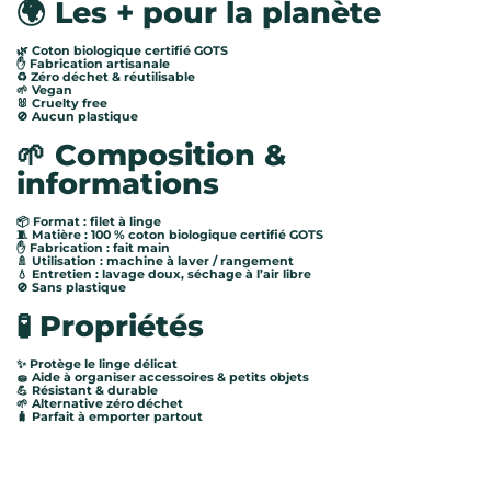
🌍 Les + pour la planète
🌿 Coton biologique certifié GOTS
✋ Fabrication artisanale
♻️ Zéro déchet & réutilisable
🌱 Vegan
🐰 Cruelty free
🚫 Aucun plastique
🌱 Composition &
informations
📦 Format : filet à linge
🧵 Matière : 100 % coton biologique certifié GOTS
✋ Fabrication : fait main
🚿 Utilisation : machine à laver / rangement
💧 Entretien : lavage doux, séchage à l’air libre
🚫 Sans plastique
🧪 Propriétés
✨ Protège le linge délicat
🧽 Aide à organiser accessoires & petits objets
💪 Résistant & durable
🌱 Alternative zéro déchet
🧳 Parfait à emporter partout