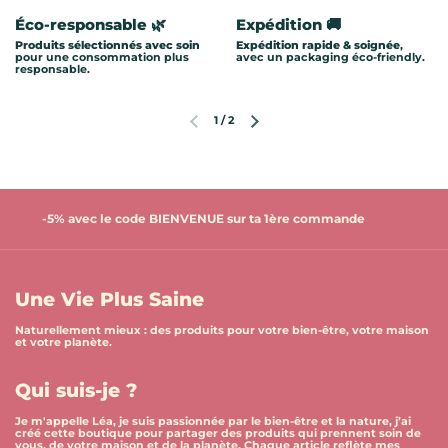
Éco-responsable 🌿
Expédition 🚚
Produits sélectionnés avec soin
Expédition rapide & soignée
,
pour une consommation plus
avec un packaging éco-friendly.
responsable.
1
/
2
Diapositive précédente
Diapositive suivante
-5% avec le code BIENVENUE sur ta 1ère commande
Une Vie Plus Saine
Naturellement mieux : des produits pour votre bien-être, votre maison
et votre planète.
Qui suis-je ?
Je m'appelle Léa, je suis passionnée par le bien-être et la nature, j’ai
créé cette boutique pour partager des produits qui prennent soin de
vous, de votre maison et de la planète. Chaque article reflète mes