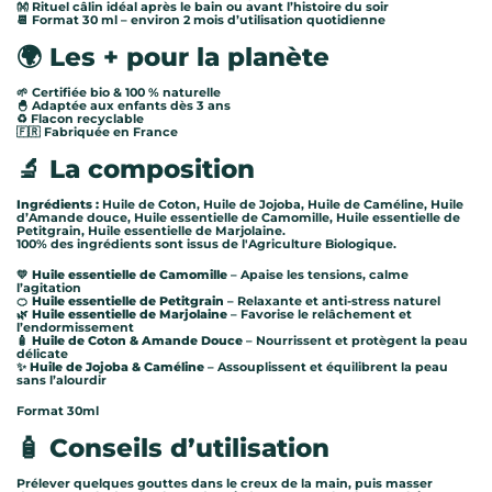
👐 Rituel câlin idéal après le bain ou avant l’histoire du soir
📆 Format 30 ml – environ 2 mois d’utilisation quotidienne
🌍
Les + pour la planète
🌱
Certifiée bio & 100 % naturelle
🐣 Adaptée aux enfants dès 3 ans
♻️ Flacon recyclable
🇫🇷 Fabriquée en France
🔬
La composition
Ingrédients :
Huile de Coton, Huile de Jojoba, Huile de Caméline, Huile
d’Amande douce, Huile essentielle de Camomille, Huile essentielle de
Petitgrain, Huile essentielle de Marjolaine.
100% des ingrédients sont issus de l'Agriculture Biologique.
💛
Huile essentielle de Camomille
– Apaise les tensions, calme
l’agitation
🍊
Huile essentielle de Petitgrain
– Relaxante et anti-stress naturel
🌿
Huile essentielle de Marjolaine
– Favorise le relâchement et
l’endormissement
🧴
Huile de Coton & Amande Douce
– Nourrissent et protègent la peau
délicate
✨
Huile de Jojoba & Caméline
– Assouplissent et équilibrent la peau
sans l’alourdir
Format 30ml
🧴
Conseils d’utilisation
Prélever quelques gouttes dans le creux de la main, puis masser