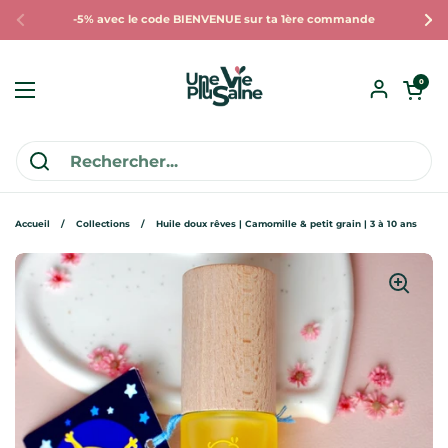
Passer au contenu
-5% avec le code BIENVENUE sur ta 1ère commande
Précédent
Sui
Ouvrir le pan
0
Ouvrir le menu
Accueil
/
Collections
/
Huile doux rêves | Camomille & petit grain | 3 à 10 ans