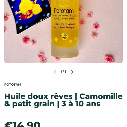
1
/
3
Diapositive précédente
Diapositive suivante
POTOTAM
Huile doux rêves | Camomille
& petit grain | 3 à 10 ans
Prix:
€14,90