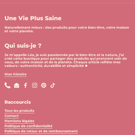
Une Vie Plus Saine
Naturellement mieux : des produits pour votre bien-être, votre maison
et votre planète.
Qui suis-je ?
Je m'appelle Léa, je suis passionnée par le bien-être et la nature, j’ai
créé cette boutique pour partager des produits qui prennent soin de
vous, de votre maison et de la planète. Chaque article reflète mes
valeurs : authenticité, durabilité et simplicité 🍀
Mon histoire
Phone
Email
Facebook
Instagram
Pinterest
TikTok
Raccourcis
Tous les produits
Contact
Mentions légales
Politique de confidentialité
Politique de retour et de remboursement