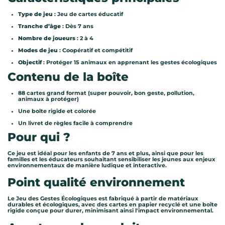
Type de jeu
: Jeu de cartes éducatif
Tranche d’âge
: Dès 7 ans
Nombre de joueurs
: 2 à 4
Modes de jeu
: Coopératif et compétitif
Objectif
: Protéger 15 animaux en apprenant les gestes écologiques
Contenu de la boîte
88 cartes grand format (super pouvoir, bon geste, pollution,
animaux à protéger)
Une boîte rigide et colorée
Un livret de règles facile à comprendre
Pour qui ?
Ce jeu est idéal pour les enfants de 7 ans et plus, ainsi que pour les
familles et les éducateurs souhaitant sensibiliser les jeunes aux enjeux
environnementaux de manière ludique et interactive.
Point qualité environnement
Le Jeu des Gestes Écologiques est fabriqué à partir de matériaux
durables et écologiques, avec des cartes en papier recyclé et une boîte
rigide conçue pour durer, minimisant ainsi l'impact environnemental.