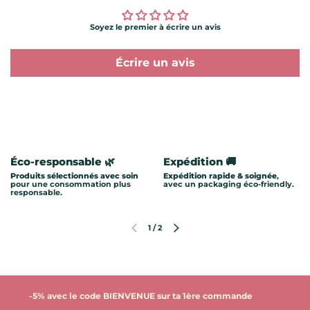
Soyez le premier à écrire un avis
Écrire un avis
Éco-responsable 🌿
Expédition 🚚
Produits sélectionnés avec soin
Expédition rapide & soignée
,
pour une consommation plus
avec un packaging éco-friendly.
responsable.
1
/
2
Diapositive précédente
Diapositive suivante
-5% avec le code BIENVENUE sur ta 1ère commande