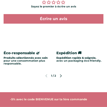
Soyez le premier à écrire un avis
Écrire un avis
Éco-responsable 🌿
Expédition 🚚
Produits sélectionnés avec soin
Expédition rapide & soignée
,
pour une consommation plus
avec un packaging éco-friendly.
responsable.
1
/
2
Diapositive précédente
Diapositive suivante
-5% avec le code BIENVENUE sur ta 1ère commande