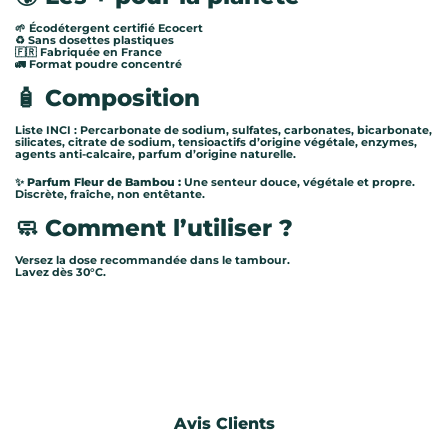
🌱 Écodétergent certifié Ecocert
♻️ Sans dosettes plastiques
🇫🇷 Fabriquée en France
🚛 Format poudre concentré
🧴
Composition
Liste INCI : Percarbonate de sodium, sulfates, carbonates, bicarbonate,
silicates, citrate de sodium, tensioactifs d’origine végétale, enzymes,
agents anti-calcaire, parfum d’origine naturelle.
✨
Parfum Fleur de Bambou :
Une senteur douce, végétale et propre.
Discrète, fraîche, non entêtante.
🧼
Comment l’utiliser ?
Versez la dose recommandée dans le tambour.
Lavez dès 30°C.
Avis Clients