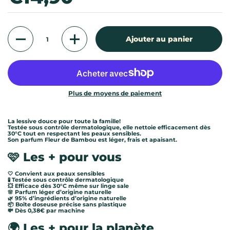
Quantité
Ajouter au panier
Plus de moyens de paiement
La lessive douce pour toute la famille!
Testée sous contrôle dermatologique, elle nettoie efficacement dès
30°C tout en respectant les peaux sensibles.
Son parfum Fleur de Bambou est léger, frais et apaisant.
🩷
Les + pour vous
🤍 Convient aux peaux sensibles
🧪 Testée sous contrôle dermatologique
💥 Efficace dès 30°C même sur linge sale
🌸 Parfum léger d’origine naturelle
🌿 95% d’ingrédients d’origine naturelle
📦 Boîte doseuse précise sans plastique
💸 Dès 0,38€ par machine
🌍
Les + pour la planète