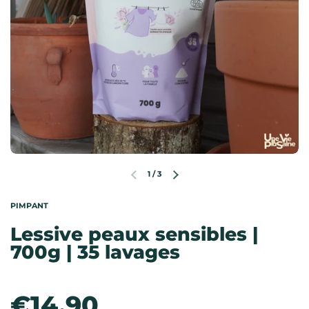
1
/
3
Diapositive précédente
Diapositive suivante
PIMPANT
Lessive peaux sensibles |
700g | 35 lavages
Prix:
€14,90