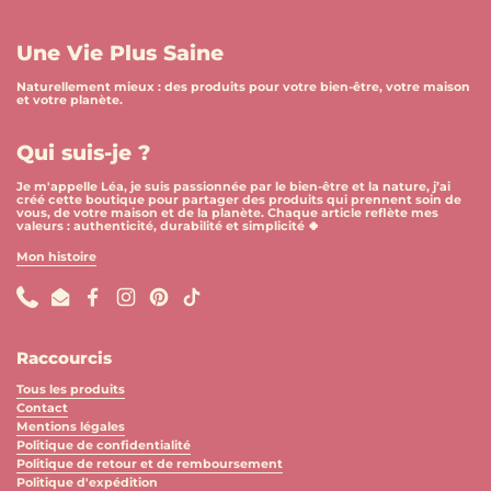
Une Vie Plus Saine
Naturellement mieux : des produits pour votre bien-être, votre maison
et votre planète.
Qui suis-je ?
Je m'appelle Léa, je suis passionnée par le bien-être et la nature, j’ai
créé cette boutique pour partager des produits qui prennent soin de
vous, de votre maison et de la planète. Chaque article reflète mes
valeurs : authenticité, durabilité et simplicité 🍀
Mon histoire
Phone
Email
Facebook
Instagram
Pinterest
TikTok
Raccourcis
Tous les produits
Contact
Mentions légales
Politique de confidentialité
Politique de retour et de remboursement
Politique d'expédition