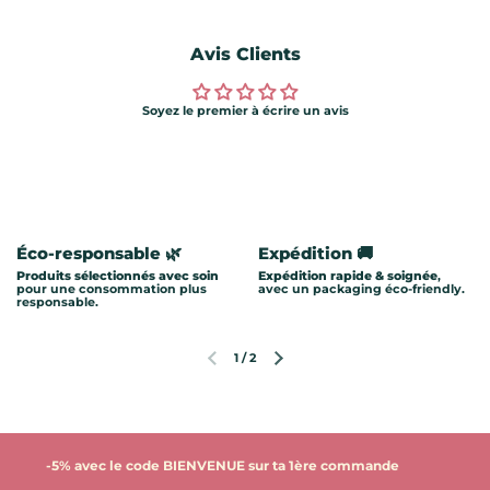
Avis Clients
Soyez le premier à écrire un avis
Éco-responsable 🌿
Expédition 🚚
Produits sélectionnés avec soin
Expédition rapide & soignée
,
pour une consommation plus
avec un packaging éco-friendly.
responsable.
1
/
2
Diapositive précédente
Diapositive suivante
-5% avec le code BIENVENUE sur ta 1ère commande