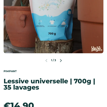
1
/
3
Diapositive précédente
Diapositive suivante
PIMPANT
Lessive universelle | 700g |
35 lavages
Prix:
€14,90