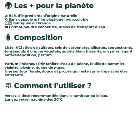
🌍
Les + pour la planète
🌿 94% d’ingrédients d’origine naturelle
♻️ Sans capsule ni film plastique hydrosoluble
🇫🇷 Fabriquée en France
🚛 Format poudre concentré, moins de transport d’eau
🧴
Composition
Liste INCI : Sels de sulfates, sels de carbonates, silicates, séquestrants,
tensioactifs d’origine végétale, agents blanchissants, enzymes, agent
anti-redéposition, parfum.
Parfum Fraîcheur Printanière :
Peau de pêche, feuille de pommier,
violette, pivoine, nuage de musc.
Une senteur florale, douce et propre qui reste sur le linge sans être
entêtante.
🧼
Comment l’utiliser ?
Versez la dose recommandée dans le tambour ou le bac.
Lancez votre machine dès 30°C.