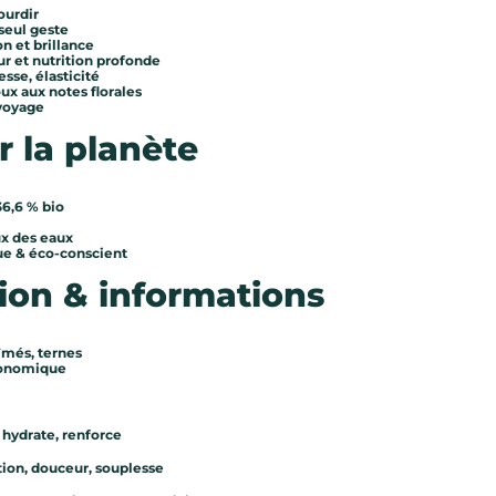
ourdir
seul geste
on et brillance
r et nutrition profonde
esse, élasticité
ux aux notes florales
 voyage
r la planète
36,6 % bio
x des eaux
ue & éco-conscient
ion & informations
îmés, ternes
économique
, hydrate, renforce
ition, douceur, souplesse