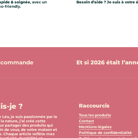
apide & soignée
, avec un
Besoin d’aide ? Je suis à votre 
o-friendly.
re commande
Et si 2026 était l’an
is-je ?
Raccourcis
Tous les produits
 Léa, je suis passionnée par le
la nature, j’ai créé cette
Contact
ur partager des produits qui
Mentions légales
in de vous, de votre maison et
Politique de confidentialité
e. Chaque article reflète mes