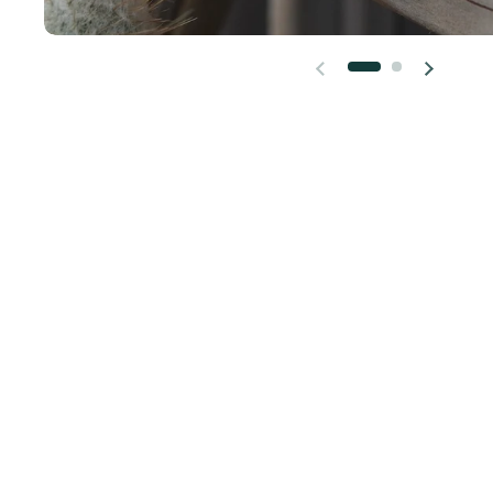
Diapositive précédente
Diapositi