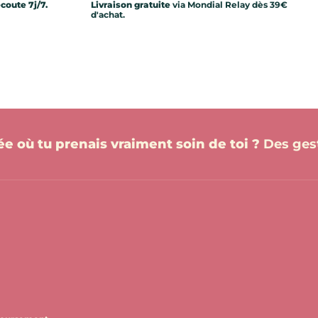
écoute 7j/7.
Livraison gratuite
via Mondial Relay dès 39€
d'achat.
née où tu prenais vraiment soin de toi ?
Des gest