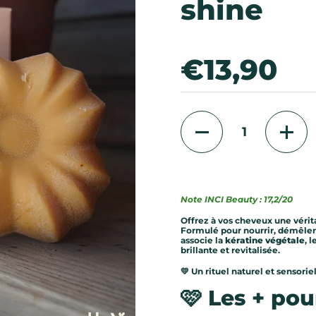
shine
Prix:
€13,90
Quantité
Note INCI Beauty : 17,2
/20
Offrez à vos cheveux une véri
Formulé pour nourrir, démêler
associe la
kératine végétale
, l
brillante et revitalisée.
💛 Un rituel naturel et sensorie
🩷 Les + pou