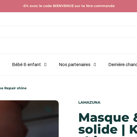
-5% avec le code BIENVENUE sur ta 1ère commande
Bébé & enfant
Nos partenaires
Dernière chan
ne Repair shine
LAMAZUNA
Masque 
solide | 