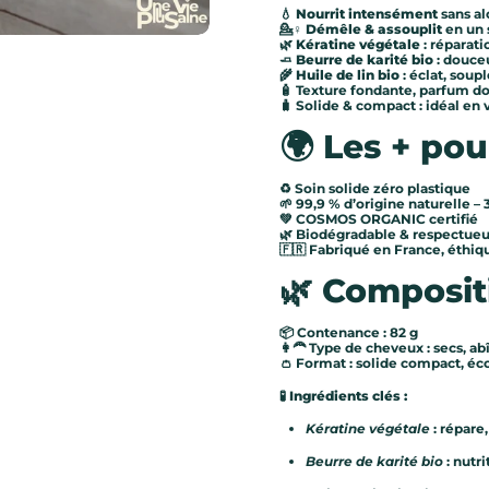
💧
Nourrit intensément
sans al
💁♀️
Démêle & assouplit
en un 
🌿
Kératine végétale
: réparati
🧈
Beurre de karité bio
: douceu
ve suivante
🌾
Huile de lin bio
: éclat, soupl
🧴 Texture fondante, parfum do
🧳 Solide & compact : idéal en
🌍 Les + pou
♻️ Soin solide zéro plastique
🌱 99,9 % d’origine naturelle – 
💚 COSMOS ORGANIC certifié
🌿 Biodégradable & respectueu
🇫🇷 Fabriqué en France, éthiq
🌿 Composit
📦 Contenance : 82 g
👩🦰 Type de cheveux : secs, ab
👛 Format : solide compact, 
🧪
Ingrédients clés :
Kératine végétale
: répare
Beurre de karité bio
: nutr