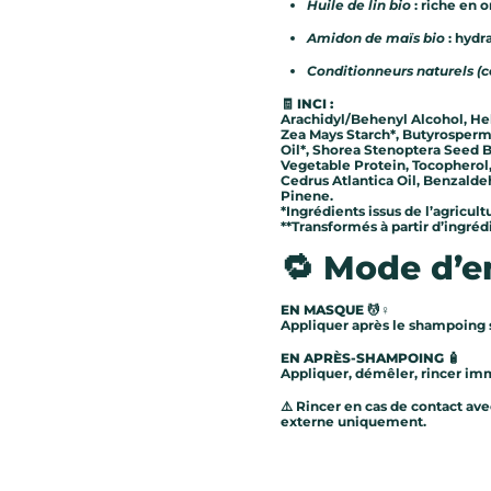
Huile de lin bio
: riche en o
Amidon de maïs bio
: hydr
Conditionneurs naturels (c
🧾
INCI :
Arachidyl/Behenyl Alcohol, He
Zea Mays Starch*, Butyrosperm
Oil*, Shorea Stenoptera Seed B
Vegetable Protein, Tocopherol
Cedrus Atlantica Oil, Benzaldeh
Pinene.
*Ingrédients issus de l’agricul
**Transformés à partir d’ingré
🔁 Mode d’e
EN MASQUE
💆♀️
Appliquer après le shampoing s
EN APRÈS-SHAMPOING
🧴
Appliquer, démêler, rincer i
⚠️ Rincer en cas de contact avec
externe uniquement.