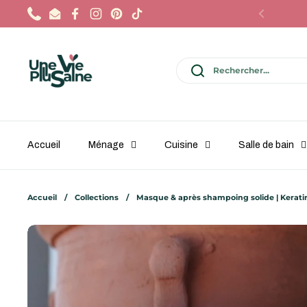
Passer au contenu
Phone
Email
Facebook
Instagram
Pinterest
TikTok
Précédent
Accueil
Ménage
Cuisine
Salle de bain
Accueil
/
Collections
/
Masque & après shampoing solide | Kerati