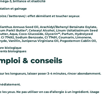
méga-3, brillance et élasticité
atation et gainage
olza / betterave)
: effet démêlant et toucher soyeux
lianthus Annuus Seed Oil, Arachidyl/Behenyl Betainate Esylate,
um Parkii Butter*, Cetearyl Alcohol, Linum Usitatissimum Seed
utter, Aqua, Coco-Glucoside, Glycerin**, Parfum, Hydrolyzed
, CI 77492, Sodium Benzoate, CI 77491, Coumarin, Limonene,
yde, Vanillin, Juniperus Virginiana Oil, Pogostemon Cablin Oil,
ture biologique
dients biologiques
mploi & conseils
ur les longueurs, laisser poser 3-4 minutes, rincer abondamment.
mmédiatement.
 les yeux. Ne pas utiliser en cas d’allergie à un ingrédient. Usage