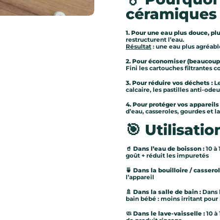
céramiques
1. Pour une eau plus douce, plu
ve suivante
restructurent l’eau.
Résultat
: une eau plus agréable
2. Pour économiser (beaucoup)
Fini les cartouches filtrantes c
3. Pour réduire vos déchets :
Le
calcaire, les pastilles anti-ode
4. Pour protéger vos appareils
d’eau, casseroles, gourdes et l
🎯
Utilisat
🥤 Dans l’eau de boisson :
10 à
goût + réduit les impuretés
🍵 Dans la bouilloire / casserol
l’appareil
🚿
Dans la salle de bain :
Dans 
bain bébé : moins irritant pour
🧼
Dans le lave-vaisselle :
10 à