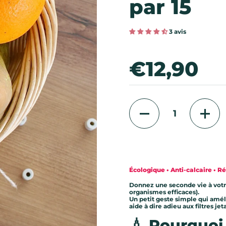
par 15
3 avis
Prix:
€12,90
Quantité
Écologique • Anti-calcaire • Ré
Donnez une seconde vie à votr
organismes efficaces).
Un petit geste simple qui améli
aide à dire adieu aux filtres jet
💧
Pourquoi 