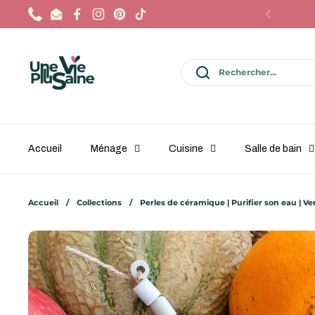
Passer au contenu
Phone
Email
Facebook
Instagram
Pinterest
TikTok
Précédent
Accueil
Ménage
Cuisine
Salle de bain
Accueil
/
Collections
/
Perles de céramique | Purifier son eau | V