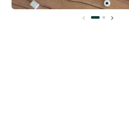
Diapositive précédente
Diapositi