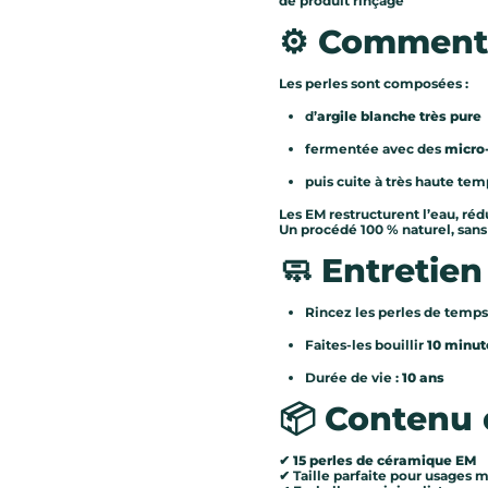
de produit rinçage
⚙️
Comment 
Les perles sont composées :
d’
argile blanche très pure
fermentée avec des
micro
puis cuite à très haute te
Les EM restructurent l’eau, réd
Un procédé 100 % naturel, san
🧼
Entretien
Rincez les perles de temp
Faites-les bouillir
10 minut
Durée de vie :
10 ans
📦
Contenu 
✔
15 perles de céramique EM
✔ Taille parfaite pour usages m