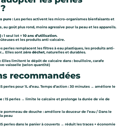
 ?
s pure :
Les perles activent les micro-organismes bienfaisants et
, au goût plus rond, moins agressive pour la peau et les appareils.
 :
1 seul lot =
10 ans d’utilisation
.
oûteuses et les produits anti-calcaire.
s perles remplacent les filtres à eau plastiques, les produits anti-
ur… Elles sont
zéro déchet
, naturelles et durables.
 :
Elles limitent le dépôt de calcaire dans : bouilloire, carafe
ave-vaisselle (selon quantité)
ions recommandées
 15 perles pour 1L d’eau. Temps d’action : 30 minutes → améliore le
e :
15 perles → limite le calcaire et prolonge la durée de vie de
le pommeau de douche : améliore la douceur de l’eau / Dans le
 la peau
 15 perles dans le panier à couverts → réduit les traces + économie