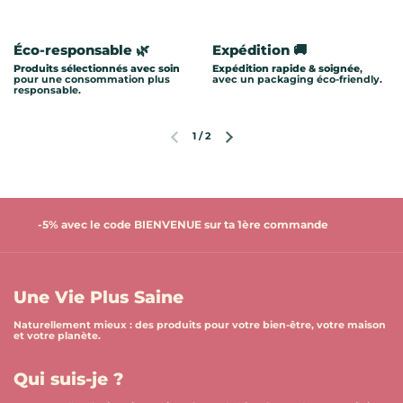
Éco-responsable 🌿
Expédition 🚚
Produits sélectionnés avec soin
Expédition rapide & soignée
,
pour une consommation plus
avec un packaging éco-friendly.
responsable.
1
/
2
Diapositive précédente
Diapositive suivante
-5% avec le code BIENVENUE sur ta 1ère commande
Une Vie Plus Saine
Naturellement mieux : des produits pour votre bien-être, votre maison
et votre planète.
Qui suis-je ?