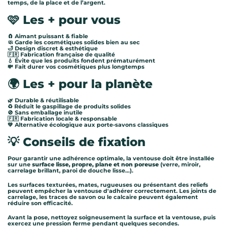
temps, de la place et de l’argent.
🩷 Les + pour vous
🧲 Aimant puissant & fiable
🧼 Garde les cosmétiques solides bien au sec
🛁 Design discret & esthétique
🇫🇷 Fabrication française de qualité
💧 Évite que les produits fondent prématurément
💸 Fait durer vos cosmétiques plus longtemps
🌍 Les + pour la planète
🌿 Durable & réutilisable
♻️ Réduit le gaspillage de produits solides
🚫 Sans emballage inutile
🇫🇷 Fabrication locale & responsable
💚 Alternative écologique aux porte-savons classiques
💡
Conseils de fixation
Pour garantir une adhérence optimale, la ventouse doit être installée
sur une
surface lisse, propre, plane et non poreuse
(verre, miroir,
carrelage brillant, paroi de douche lisse...).
Les surfaces texturées, mates, rugueuses ou présentant des reliefs
peuvent empêcher la ventouse d'adhérer correctement. Les joints de
carrelage, les traces de savon ou le calcaire peuvent également
réduire son efficacité.
Avant la pose, nettoyez soigneusement la surface et la ventouse, puis
exercez une pression ferme pendant quelques secondes.