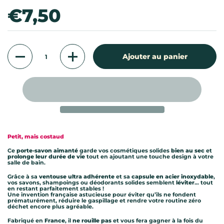
Prix:
€7,50
Quantité
Ajouter au panier
Petit, mais costaud
Ce
porte-savon aimanté
garde vos cosmétiques solides
bien au sec
et
prolonge leur durée de vie
tout en ajoutant une touche design à votre
salle de bain.
Grâce à sa
ventouse ultra adhérente
et sa
capsule en acier inoxydable
,
vos savons, shampoings ou déodorants solides semblent
léviter
… tout
en restant parfaitement stables !
Une invention française astucieuse pour éviter qu’ils ne fondent
prématurément, réduire le gaspillage et rendre votre routine zéro
déchet encore plus agréable.
Fabriqué en
France
, il
ne rouille pas
et vous fera gagner à la fois du