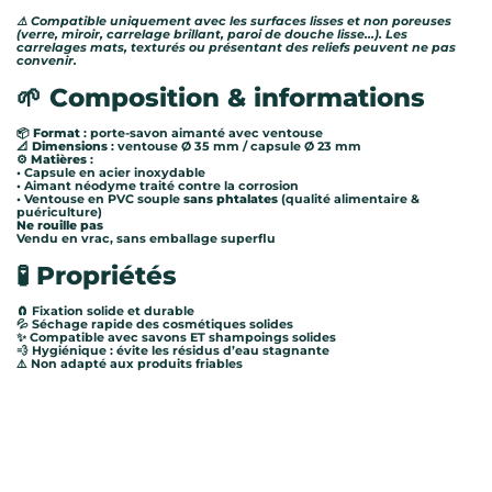
⚠️ Compatible uniquement avec les surfaces lisses et non poreuses
(verre, miroir, carrelage brillant, paroi de douche lisse...). Les
carrelages mats, texturés ou présentant des reliefs peuvent ne pas
convenir.
🌱 Composition & informations
📦
Format
: porte-savon aimanté avec ventouse
📐
Dimensions
: ventouse Ø 35 mm / capsule Ø 23 mm
⚙️
Matières
:
• Capsule en acier inoxydable
• Aimant néodyme traité contre la corrosion
• Ventouse en PVC souple
sans phtalates
(qualité alimentaire &
puériculture)
Ne rouille pas
Vendu en vrac, sans emballage superflu
🧪 Propriétés
🧲 Fixation solide et durable
💦 Séchage rapide des cosmétiques solides
✨ Compatible avec savons ET shampoings solides
💨 Hygiénique : évite les résidus d’eau stagnante
⚠️ Non adapté aux produits friables