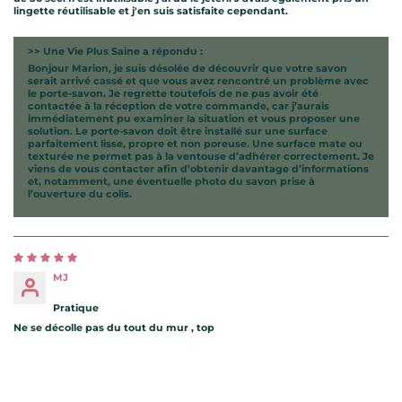
lingette réutilisable et j'en suis satisfaite cependant.
>>
Une Vie Plus Saine
a répondu :
Bonjour Marion, je suis désolée de découvrir que votre savon
serait arrivé cassé et que vous avez rencontré un problème avec
le porte-savon. Je regrette toutefois de ne pas avoir été
contactée à la réception de votre commande, car j’aurais
immédiatement pu examiner la situation et vous proposer une
solution. Le porte-savon doit être installé sur une surface
parfaitement lisse, propre et non poreuse. Une surface mate ou
texturée ne permet pas à la ventouse d’adhérer correctement. Je
viens de vous contacter afin d’obtenir davantage d’informations
et, notamment, une éventuelle photo du savon prise à
l’ouverture du colis.
MJ
Pratique
Ne se décolle pas du tout du mur , top