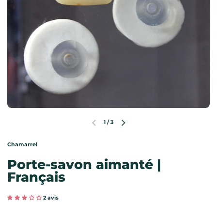
1
/
3
Diapositive précédente
Diapositive suivante
Chamarrel
Porte-savon aimanté |
Français
2 avis