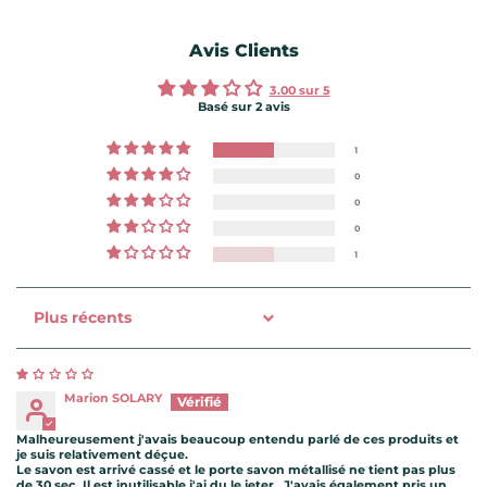
Avis Clients
3.00 sur 5
Basé sur 2 avis
1
0
0
0
1
Sort by
Marion SOLARY
Malheureusement j'avais beaucoup entendu parlé de ces produits et
je suis relativement déçue.
Le savon est arrivé cassé et le porte savon métallisé ne tient pas plus
de 30 sec. Il est inutilisable j'ai du le jeter.. J'avais également pris un