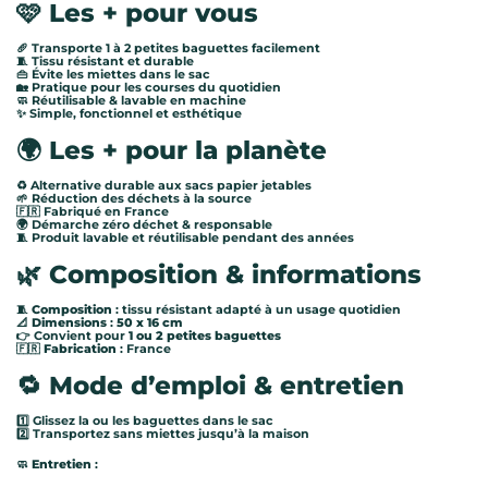
🩷 Les + pour vous
🥖 Transporte 1 à 2 petites baguettes facilement
🧵 Tissu résistant et durable
👜 Évite les miettes dans le sac
🏡 Pratique pour les courses du quotidien
🧼 Réutilisable & lavable en machine
✨ Simple, fonctionnel et esthétique
🌍 Les + pour la planète
♻️ Alternative durable aux sacs papier jetables
🌱 Réduction des déchets à la source
🇫🇷 Fabriqué en France
🌍 Démarche zéro déchet & responsable
🧵 Produit lavable et réutilisable pendant des années
🌿 Composition & informations
🧵
Composition
: tissu résistant adapté à un usage quotidien
📐
Dimensions
:
50 x 16 cm
👉 Convient pour
1 ou 2 petites baguettes
🇫🇷
Fabrication
: France
🔁 Mode d’emploi & entretien
1️⃣ Glissez la ou les baguettes dans le sac
2️⃣ Transportez sans miettes jusqu’à la maison
🧼
Entretien
: