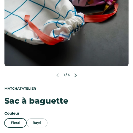
1
/
5
Diapositive précédente
Diapositive suivante
MATCHATATELIER
Sac à baguette
Couleur
Floral
Rayé