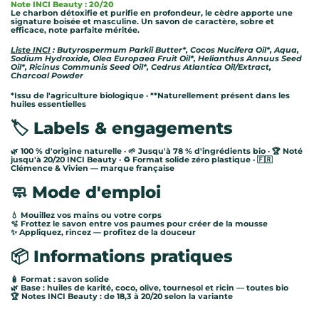
Note INCI Beauty : 20/20
Le charbon détoxifie et purifie en profondeur, le cèdre apporte une
signature boisée et masculine. Un savon de caractère, sobre et
efficace, note parfaite méritée.
Liste INCI
: Butyrospermum Parkii Butter*, Cocos Nucifera Oil*, Aqua,
Sodium Hydroxide, Olea Europaea Fruit Oil*, Helianthus Annuus Seed
Oil*, Ricinus Communis Seed Oil*, Cedrus Atlantica Oil/Extract,
Charcoal Powder
*Issu de l'agriculture biologique · **Naturellement présent dans les
huiles essentielles
🏷️ Labels & engagements
🌿 100 % d'origine naturelle · 🌱 Jusqu'à 78 % d'ingrédients bio · 🏆 Noté
jusqu'à 20/20 INCI Beauty · ♻️ Format solide zéro plastique · 🇫🇷
Clémence & Vivien — marque française
🧼 Mode d'emploi
💧 Mouillez vos mains ou votre corps
🫧 Frottez le savon entre vos paumes pour créer de la mousse
✨ Appliquez, rincez — profitez de la douceur
📦 Informations pratiques
🧴 Format : savon solide
🌿 Base : huiles de karité, coco, olive, tournesol et ricin — toutes bio
🏆 Notes INCI Beauty : de 18,3 à 20/20 selon la variante