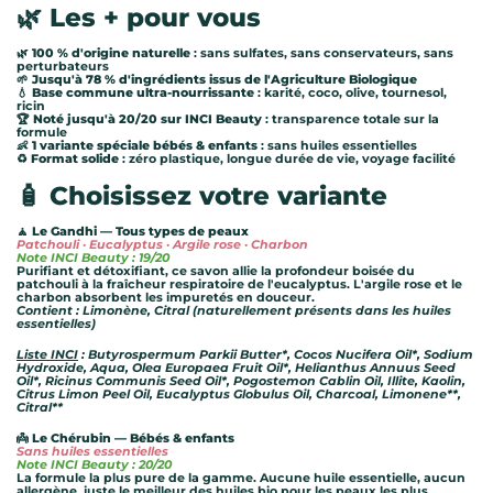
🌿 Les + pour vous
🌿
100 % d'origine naturelle
: sans sulfates, sans conservateurs, sans
perturbateurs
🌱
Jusqu'à 78 % d'ingrédients issus de l'Agriculture Biologique
💧
Base commune ultra-nourrissante
: karité, coco, olive, tournesol,
ricin
🏆
Noté jusqu'à 20/20 sur INCI Beauty
: transparence totale sur la
formule
👶
1 variante spéciale bébés & enfants
: sans huiles essentielles
♻️
Format solide
: zéro plastique, longue durée de vie, voyage facilité
🧴 Choisissez votre variante
🧘 Le Gandhi — Tous types de peaux
Patchouli · Eucalyptus · Argile rose · Charbon
Note INCI Beauty : 19/20
Purifiant et détoxifiant, ce savon allie la profondeur boisée du
patchouli à la fraîcheur respiratoire de l'eucalyptus. L'argile rose et le
charbon absorbent les impuretés en douceur.
Contient : Limonène, Citral (naturellement présents dans les huiles
essentielles)
Liste INCI
: Butyrospermum Parkii Butter*, Cocos Nucifera Oil*, Sodium
Hydroxide, Aqua, Olea Europaea Fruit Oil*, Helianthus Annuus Seed
Oil*, Ricinus Communis Seed Oil*, Pogostemon Cablin Oil, Illite, Kaolin,
Citrus Limon Peel Oil, Eucalyptus Globulus Oil, Charcoal, Limonene**,
Citral**
👼 Le Chérubin — Bébés & enfants
Sans huiles essentielles
Note INCI Beauty : 20/20
La formule la plus pure de la gamme. Aucune huile essentielle, aucun
allergène, juste le meilleur des huiles bio pour les peaux les plus