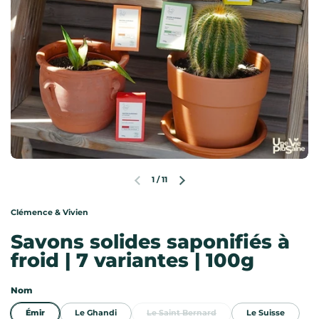
1
/
11
Diapositive précédente
Diapositive suivante
Clémence & Vivien
Savons solides saponifiés à
froid | 7 variantes | 100g
Nom
Émir
Le Ghandi
Le Saint Bernard
Le Suisse