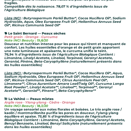
fragiles.
Compatible dès la naissance
.
78,07 % d'ingrédients issus de
l'Agriculture Biologique
Liste INCI
: Butyrospermum Parkii Butter*, Cocos Nucifera Oil*, Sodium
Hydroxide, Aqua, Olea Europaea Fruit Oil*, Helianthus Annuus Seed
Oil*, Ricinus Communis Seed Oil*
🐕 Le Saint Bernard — Peaux sèches
Petit grain · Orange · Curcuma
Note INCI Beauty : 19,8/20
Douceur et nutrition intense pour les peaux qui tirent et manquent de
confort. Les huiles essentielles d'orange et de petit grain apportent
une note lumineuse et apaisante, le curcuma unifie le teint.
76,94 % d'ingrédients issus de l'Agriculture Biologique
Contient :
Limonène, Linalyl Acetate, Linalool, Terpineol, Geranyl Acetate,
Geraniol, Pinène, Beta-Caryophyllène (naturellement présents dans
les huiles essentielles)
Liste INCI
: Butyrospermum Parkii Butter*, Cocos Nucifera Oil*, Aqua,
Sodium Hydroxide, Olea Europaea Fruit Oil*, Helianthus Annuus Seed
Oil*, Ricinus Communis Seed Oil*, Citrus Aurantium Peel Oil*,
Limonene**, Citrus Aurantium Amara Leaf/Twig Oil*, Curcuma Longa
Root Powder*, Linalyl Acetate**, Linalool**, Terpineol**, Geranyl
Acetate**, Geraniol**, Pinene**, Beta-Caryophyllene**
🌺 La Vahiné — Peaux mixtes
Argile rose · Ylang-ylang · Cèdre · Orange
Note INCI Beauty : 18,3/20
Un voyage sensoriel aux notes florales et boisées. Le trio argile rose /
kaolin / montmorillonite purifie les pores en douceur, l'ylang-ylang
équilibre et apaise.
75,85 % d'ingrédients issus de l'Agriculture
Biologique
Contient : Limonène, Beta-Caryophyllène, Geranyl Acetate,
Benzyl Benzoate, Linalool, Benzyl Salicylate (naturellement présents
dans les huiles essentielles)