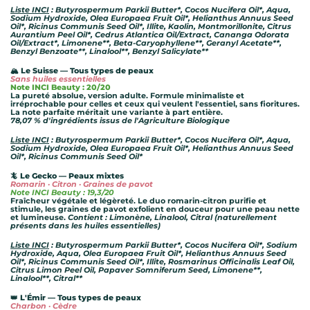
Liste INCI
: Butyrospermum Parkii Butter*, Cocos Nucifera Oil*, Aqua,
Sodium Hydroxide, Olea Europaea Fruit Oil*, Helianthus Annuus Seed
Oil*, Ricinus Communis Seed Oil*, Illite, Kaolin, Montmorillonite, Citrus
Aurantium Peel Oil*, Cedrus Atlantica Oil/Extract, Cananga Odorata
Oil/Extract*, Limonene**, Beta-Caryophyllene**, Geranyl Acetate**,
Benzyl Benzoate**, Linalool**, Benzyl Salicylate**
🏔️ Le Suisse — Tous types de peaux
Sans huiles essentielles
Note INCI Beauty : 20/20
La pureté absolue, version adulte. Formule minimaliste et
irréprochable pour celles et ceux qui veulent l'essentiel, sans fioritures.
La note parfaite méritait une variante à part entière.
78,07 % d'ingrédients issus de l'Agriculture Biologique
Liste INCI
: Butyrospermum Parkii Butter*, Cocos Nucifera Oil*, Aqua,
Sodium Hydroxide, Olea Europaea Fruit Oil*, Helianthus Annuus Seed
Oil*, Ricinus Communis Seed Oil*
🦎 Le Gecko — Peaux mixtes
Romarin · Citron · Graines de pavot
Note INCI Beauty : 19,3/20
Fraîcheur végétale et légèreté. Le duo romarin-citron purifie et
stimule, les graines de pavot exfolient en douceur pour une peau nette
et lumineuse.
Contient : Limonène, Linalool, Citral (naturellement
présents dans les huiles essentielles)
Liste INCI
: Butyrospermum Parkii Butter*, Cocos Nucifera Oil*, Sodium
Hydroxide, Aqua, Olea Europaea Fruit Oil*, Helianthus Annuus Seed
Oil*, Ricinus Communis Seed Oil*, Illite, Rosmarinus Officinalis Leaf Oil,
Citrus Limon Peel Oil, Papaver Somniferum Seed, Limonene**,
Linalool**, Citral**
👑 L'Émir — Tous types de peaux
Charbon · Cèdre