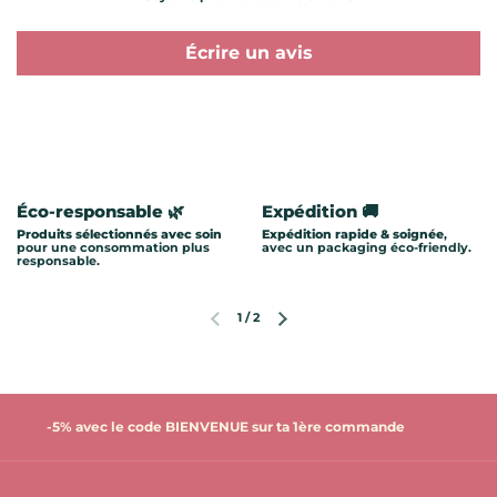
Écrire un avis
Éco-responsable 🌿
Expédition 🚚
Produits sélectionnés avec soin
Expédition rapide & soignée
,
pour une consommation plus
avec un packaging éco-friendly.
responsable.
1
/
2
Diapositive précédente
Diapositive suivante
-5% avec le code BIENVENUE sur ta 1ère commande