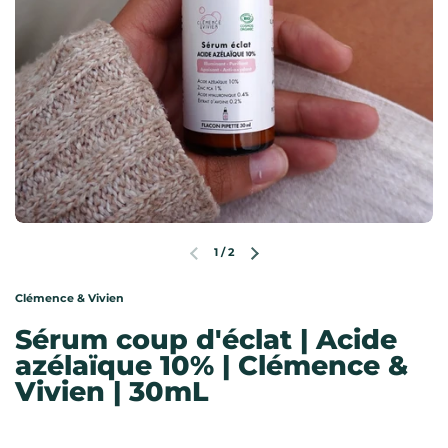
1
/
2
Diapositive précédente
Diapositive suivante
Clémence & Vivien
Sérum coup d'éclat | Acide
azélaïque 10% | Clémence &
Vivien | 30mL