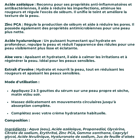
Acide azélaïque
: Reconnu pour ses propriétés anti-inflammatoires et
antibactériennes, il aide à réduire les imperfections, atténue les
rougeurs et régule l'excès de sébum. Il unifie le teint et améliore la
texture de la peau.
Zinc PCA
: Régule la production de sébum et aide à réduire les pores. Il
possède également des propriétés antimicrobiennes pour une peau
plus nette.
Acide hyaluronique
: Un puissant humectant qui hydrate en
profondeur, repulpe la peau et réduit l'apparence des ridules pour une
peau visiblement plus lisse et éclatante.
Aloe vera
: Apaisant et hydratant, il aide à calmer les irritations et à
régénérer la peau. Idéal pour les peaux sensibles.
Extrait d’avoine
: Hydrate et nourrit la peau, tout en réduisant les
rougeurs et apaisant les peaux sensibles.
Mode d'utilisation :
Appliquez 2 à 3 gouttes du sérum sur une peau propre et sèche,
matin et/ou soir.
Massez délicatement en mouvements circulaires jusqu'à
absorption complète.
Complétez avec votre crème hydratante habituelle.
Composition :
Ingrédients
: Aqua (eau), Acide azélaïque, Propanediol, Glycérine,
Citrate de sodium, Erythritol, Zinc PCA, Gomme xanthane, Caprylyl
glycol, Acide lévulinique, Hyaluronate de sodium, Jus de feuille d'aloès