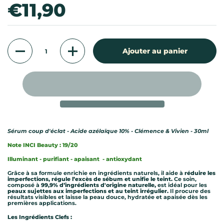
Prix:
€11,90
Quantité
Ajouter au panier
Sérum coup d'éclat - Acide azélaïque 10% - Clémence & Vivien - 30ml
Note INCI Beauty : 19/20
Illuminant - purifiant - apaisant - antioxydant
Grâce à sa formule enrichie en ingrédients naturels, il aide à
réduire les
imperfections, régule l’excès de sébum et unifie le teint.
Ce soin,
composé à
99,9% d’ingrédients d'origine naturelle,
est idéal pour les
peaux sujettes aux imperfections et au teint irrégulier.
Il procure des
résultats visibles et laisse la peau douce, hydratée et apaisée dès les
premières applications.
Les Ingrédients Clefs :