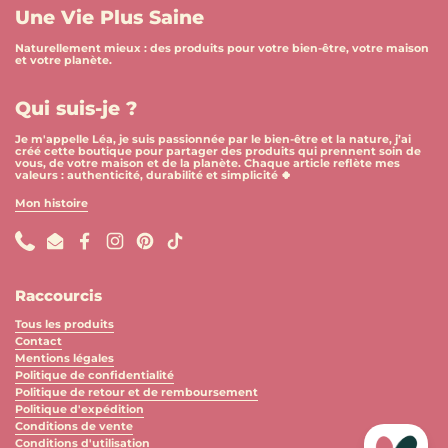
Une Vie Plus Saine
Naturellement mieux : des produits pour votre bien-être, votre maison
et votre planète.
Qui suis-je ?
Je m'appelle Léa, je suis passionnée par le bien-être et la nature, j’ai
créé cette boutique pour partager des produits qui prennent soin de
vous, de votre maison et de la planète. Chaque article reflète mes
valeurs : authenticité, durabilité et simplicité 🍀
Mon histoire
Phone
Email
Facebook
Instagram
Pinterest
TikTok
Raccourcis
Tous les produits
Contact
Mentions légales
Politique de confidentialité
Politique de retour et de remboursement
Politique d'expédition
Conditions de vente
Conditions d'utilisation