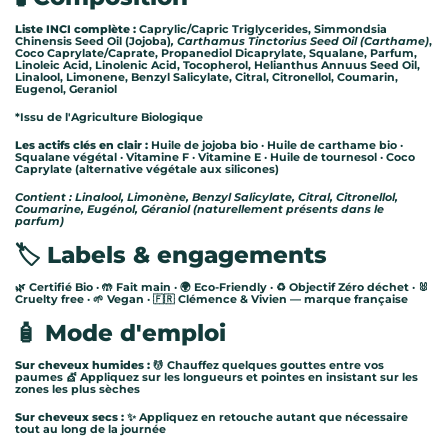
Liste INCI complète :
Caprylic/Capric Triglycerides, Simmondsia
Chinensis Seed Oil (Jojoba)
, Carthamus Tinctorius Seed Oil (Carthame)
,
Coco Caprylate/Caprate, Propanediol Dicaprylate, Squalane, Parfum,
Linoleic Acid, Linolenic Acid, Tocopherol, Helianthus Annuus Seed Oil,
Linalool, Limonene, Benzyl Salicylate, Citral, Citronellol, Coumarin,
Eugenol, Geraniol
*Issu de l'Agriculture Biologique
Les actifs clés en clair :
Huile de jojoba bio · Huile de carthame bio ·
Squalane végétal · Vitamine F · Vitamine E · Huile de tournesol · Coco
Caprylate (alternative végétale aux silicones)
Contient : Linalool, Limonène, Benzyl Salicylate, Citral, Citronellol,
Coumarine, Eugénol, Géraniol (naturellement présents dans le
parfum)
🏷️ Labels & engagements
🌿 Certifié Bio · 🤲 Fait main · 🌍 Eco-Friendly · ♻️ Objectif Zéro déchet · 🐰
Cruelty free · 🌱 Vegan · 🇫🇷 Clémence & Vivien — marque française
🧴 Mode d'emploi
Sur cheveux humides :
💆 Chauffez quelques gouttes entre vos
paumes 💇 Appliquez sur les longueurs et pointes en insistant sur les
zones les plus sèches
Sur cheveux secs :
✨ Appliquez en retouche autant que nécessaire
tout au long de la journée