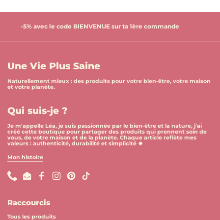
-5% avec le code BIENVENUE sur ta 1ère commande
Une Vie Plus Saine
Naturellement mieux : des produits pour votre bien-être, votre maison
et votre planète.
Qui suis-je ?
Je m'appelle Léa, je suis passionnée par le bien-être et la nature, j’ai
créé cette boutique pour partager des produits qui prennent soin de
vous, de votre maison et de la planète. Chaque article reflète mes
valeurs : authenticité, durabilité et simplicité 🍀
Mon histoire
Phone
Email
Facebook
Instagram
Pinterest
TikTok
Raccourcis
Tous les produits