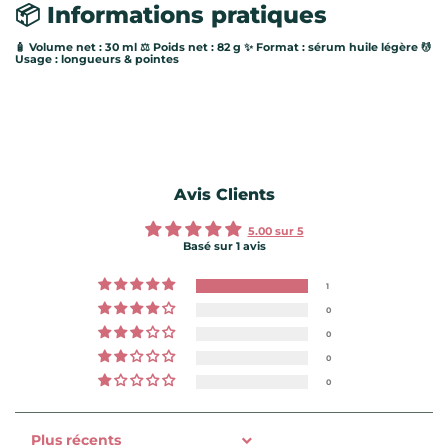
📦 Informations pratiques
🧴 Volume net : 30 ml ⚖️ Poids net : 82 g ✨ Format : sérum huile légère 💆
Usage : longueurs & pointes
Avis Clients
5.00 sur 5
Basé sur 1 avis
1
0
0
0
0
Sort by