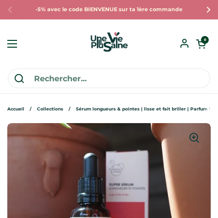
Passer au contenu
-5% avec le code BIENVENUE sur ta 1ère commande
Précédent
Sui
Ouvrir le pan
0
Ouvrir le menu
Accueil
/
Collections
/
Sérum longueurs & pointes | lisse et fait briller | Parfum fle