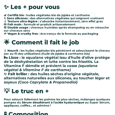
✨ Les + pour vous
🌿
Certifié bio
: huiles végétales bio de jojoba et carthame
✨
Sans silicones
: des alternatives végétales qui soignent vraiment
💧
Texture ultra-légère
: s'absorbe instantanément, zéro effet gras
🤲
Fait main
: formulé et produit artisanalement
💆
Double usage
: cheveux humides après shampoing ou en retouche
sur cheveux secs
🌱
Vegan & cruelty free
: éco-conçu de la formule au packaging
🌟 Comment il fait le job
💧
Nourrit
: les huiles végétales bio pénètrent et adoucissent le cheveu
sec au fil des utilisations
(huile de jojoba & carthame bio)
🌬️
Lisse
: le squalane végétal issu d'huile d'olive protège
de la déshydratation et lutte contre les frisottis. La
Vitamine F démêle et prévient la casse
(squalane
végétal & Vitamine F de carthame)
✨
Fait briller
: des huiles sèches d'origine végétale,
alternatives naturelles aux silicones, au toucher léger et
soyeux
(Coco Caprylate & Propanediol)
💡 Le truc en +
Pour adoucir follement les pointes les plus sèches, mélangez quelques
pompes du
Sérum désaltérant à l'acide hyaluronique
au Super Sérum,
appliquez, coiffez… et admirez !
🧪 Composition