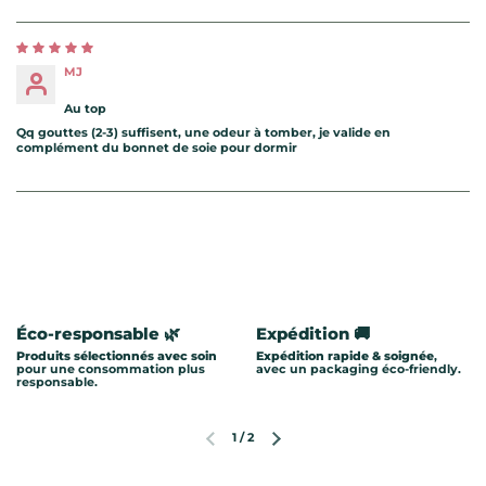
MJ
Au top
Qq gouttes (2-3) suffisent, une odeur à tomber, je valide en
complément du bonnet de soie pour dormir
Éco-responsable 🌿
Expédition 🚚
Produits sélectionnés avec soin
Expédition rapide & soignée
,
pour une consommation plus
avec un packaging éco-friendly.
responsable.
1
/
2
Diapositive précédente
Diapositive suivante