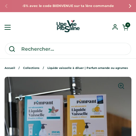
Passer au contenu
-5% avec le code BIENVENUE sur ta 1ère commande
Précédent
Sui
Ouvrir le pan
0
Ouvrir le menu
Accueil
/
Collections
/
Liquide vaisselle à diluer | Parfum amande ou agrumes