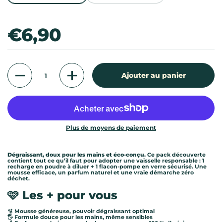
Prix:
€6,90
Quantité
Ajouter au panier
Plus de moyens de paiement
Dégraissant, doux pour les mains et éco-conçu.
Ce pack découverte
contient tout ce qu’il faut pour adopter une vaisselle responsable : 1
recharge en poudre à diluer + 1 flacon-pompe en verre sécurisé. Une
mousse efficace, un parfum naturel et une vraie démarche zéro
déchet.
🩷 Les + pour vous
🫧 Mousse généreuse, pouvoir dégraissant optimal
🖐️ Formule douce pour les mains, même sensibles