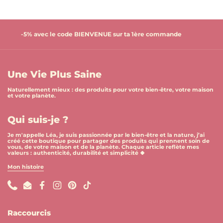
-5% avec le code BIENVENUE sur ta 1ère commande
Une Vie Plus Saine
Naturellement mieux : des produits pour votre bien-être, votre maison
et votre planète.
Qui suis-je ?
Je m'appelle Léa, je suis passionnée par le bien-être et la nature, j’ai
créé cette boutique pour partager des produits qui prennent soin de
vous, de votre maison et de la planète. Chaque article reflète mes
valeurs : authenticité, durabilité et simplicité 🍀
Mon histoire
Phone
Email
Facebook
Instagram
Pinterest
TikTok
Raccourcis