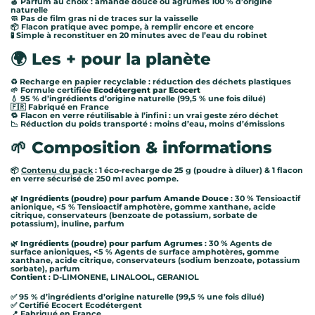
🍏 Parfum au choix : amande douce ou agrumes 100 % d’origine
naturelle
🧼 Pas de film gras ni de traces sur la vaisselle
📦 Flacon pratique avec pompe, à remplir encore et encore
🧪 Simple à reconstituer en 20 minutes avec de l’eau du robinet
🌍 Les + pour la planète
♻️ Recharge en papier recyclable : réduction des déchets plastiques
🌱 Formule certifiée
Ecodétergent par Ecocert
💧 95 % d’ingrédients d’origine naturelle (99,5 % une fois dilué)
🇫🇷 Fabriqué en France
🔁 Flacon en verre réutilisable à l’infini : un vrai geste zéro déchet
📉 Réduction du poids transporté : moins d’eau, moins d’émissions
🌱 Composition & informations
📦
Contenu du pack
: 1 éco-recharge de 25 g (poudre à diluer) & 1 flacon
en verre sécurisé de 250 ml avec pompe.
🌿
Ingrédients (poudre) pour parfum Amande Douce
: 30 % Tensioactif
anionique, <5 % Tensioactif amphotère, gomme xanthane, acide
citrique, conservateurs (benzoate de potassium, sorbate de
potassium), inuline, parfum
🌿
Ingrédients (poudre) pour parfum Agrumes
: 30 % Agents de
surface anioniques, <5 % Agents de surface amphotères, gomme
xanthane, acide citrique, conservateurs (sodium benzoate, potassium
sorbate), parfum
Contient
: D-LIMONENE, LINALOOL, GERANIOL
✅ 95 % d’ingrédients d’origine naturelle (99,5 % une fois dilué)
✅ Certifié Ecocert Ecodétergent
📍 Fabriqué en France