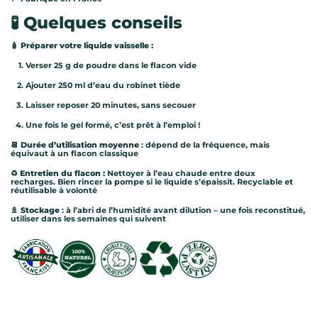
🧪 Quelques conseils
🧴
Préparer votre liquide vaisselle :
Verser 25 g de poudre dans le flacon vide
Ajouter 250 ml d’eau du robinet tiède
Laisser reposer 20 minutes, sans secouer
Une fois le gel formé, c’est prêt à l’emploi !
📆
Durée d’utilisation moyenne
: dépend de la fréquence, mais
équivaut à un flacon classique
♻️
Entretien du flacon :
Nettoyer à l’eau chaude entre deux
recharges. Bien rincer la pompe si le liquide s’épaissit. Recyclable et
réutilisable à volonté
🚿
Stockage
: à l’abri de l’humidité avant dilution – une fois reconstitué,
utiliser dans les semaines qui suivent